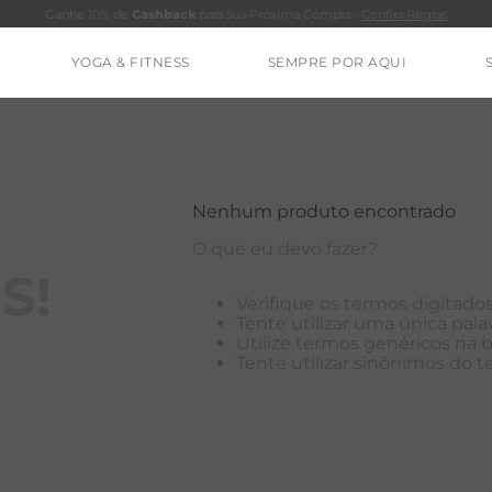
Ganhe 10% de
Cashback
para sua Próxima Compra -
Confira Regras
YOGA & FITNESS
SEMPRE POR AQUI
TERMOS MAIS BUSCADOS
CALÇA
CLEO
Nenhum produto encontrado
BLUSAS
O que eu devo fazer?
ESTIDOS
S!
Verifique os termos digitados
BAMBU
Tente utilizar uma única palav
Utilize termos genéricos na 
MACACÃO
Tente utilizar sinônimos do 
BARRA
IE DYE
ALGODÃO