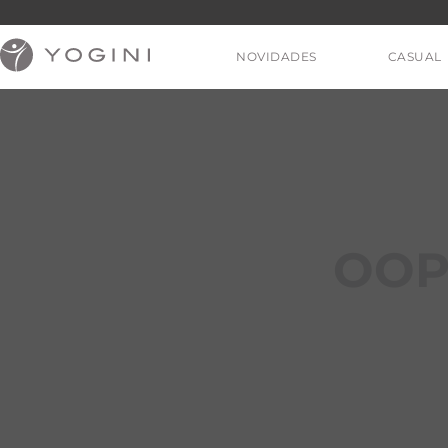
NOVIDADES
CASUAL
V
OOP
T