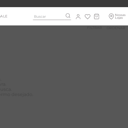
Buscar
SALE
FILTRAR
.
ra.
busca.
termo desejado.