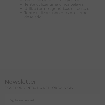
Verifique os termos digitados.
Tente utilizar uma única palavra.
A
Utilize termos genéricos na busca.
Tente utilizar sinônimos do termo
R
desejado.
C
Newsletter
FIQUE POR DENTRO DO MELHOR DA YOGINI