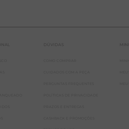
ONAL
DÚVIDAS
MIN
SCO
COMO COMPRAR
MIN
PP
G
JAS
CUIDADOS COM A PEÇA
MEU
PERGUNTAS FREQUENTES
MEU
RANQUEADO
POLÍTICAS DE PRIVACIDADE
CIDOS
PRAZOS E ENTREGAS
OS
CASHBACK E PROMOÇÕES