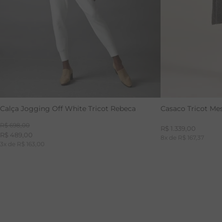
Calça Jogging Off White Tricot Rebeca
Casaco Tricot Me
R$
698
,
00
R$
1
.
339
,
00
R$
489
,
00
8
x de
R$
167
,
37
3
x de
R$
163
,
00