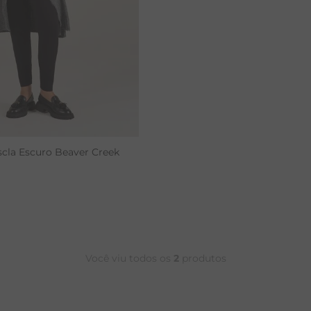
RENATA
scla Escuro Beaver Creek
Você viu todos os
2
produtos