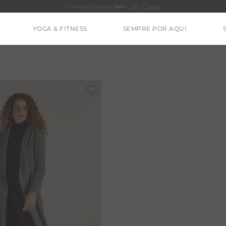
Entrega Expressa
24h
-
SP - Capital
YOGA & FITNESS
SEMPRE POR AQUI
TERMOS MAIS BUSCADOS
CALÇA
CLEO
BLUSAS
ESTIDOS
BAMBU
MACACÃO
BARRA
IE DYE
ALGODÃO