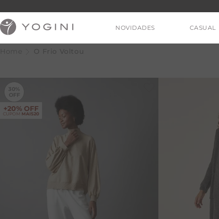
NOVIDADES
CASUAL
O Frio Voltou
-
30%
30%
+20% OFF
CUPOM
MAIS20
V
T