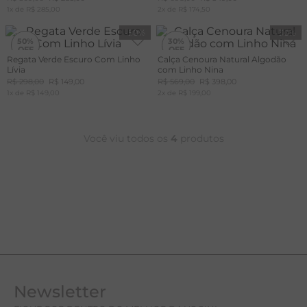
1
x de
R$
285
,
00
2
x de
R$
174
,
50
A
-
50%
-
30%
R
50%
30%
Regata Verde Escuro Com Linho
Calça Cenoura Natural Algodão
C
Lívia
com Linho Nina
+20%
OFF
R$
298
,
00
R$
149
,
00
R$
569
,
00
R$
398
,
00
CUPOM
1
x de
MAIS20
R$
149
,
00
2
x de
R$
199
,
00
Você viu todos os
4
produtos
Newsletter