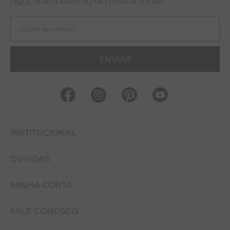
FIQUE POR DENTRO DO MELHOR DA YOGINI
ENVIAR
INSTITUCIONAL
DÚVIDAS
FALE CONOSCO
MINHA CONTA
NOSSAS LOJAS
COMO COMPRAR
EVENTOS
FALE CONOSCO
CUIDADOS COM A PEÇA
MINHA CONTA