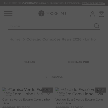
GANHE 10% DE
CASHBACK
PARA SUA PRÓXIMA COMPRA -
CONFIRA REGRAS
buscar...
T
Coleção Conexões Reais 2026 - Linho
M
B
C
B
V
4
PRODUTOS
B
B
-
50%
-
50%
50%
50%
M
Camisa Verde Escuro Com Linho
Vestido Evasê Verde Escuro Com
Lívia
Linho Lívia
T
R$
569
,
00
R$
285
,
00
R$
698
,
00
R$
349
,
00