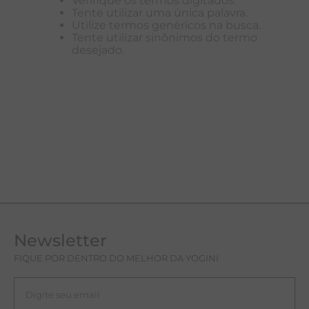
Verifique os termos digitados.
Tente utilizar uma única palavra.
T
Utilize termos genéricos na busca.
Tente utilizar sinônimos do termo
A
desejado.
L
Newsletter
FIQUE POR DENTRO DO MELHOR DA YOGINI