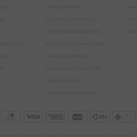
SCO
COMO COMPRAR
MIN
JAS
CUIDADOS COM A PEÇA
MEU
PERGUNTAS FREQUENTES
MEU
RANQUEADO
POLÍTICAS DE PRIVACIDADE
CIDOS
PRAZOS E ENTREGAS
OS
CASHBACK E PROMOÇÕES
TERMOS DE USO
TROCAS E DEVOLUÇÕES
A E COMERCIO DE ROUPAS E ACESSORIOS LTDA Endereço: R HELENA, 275 - ANDAR 11 - CONJ