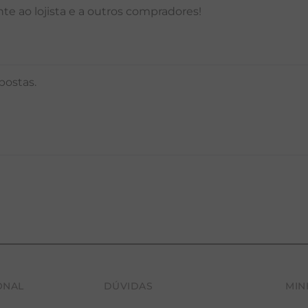
e ao lojista e a outros compradores!
postas.
ONAL
DÚVIDAS
MIN