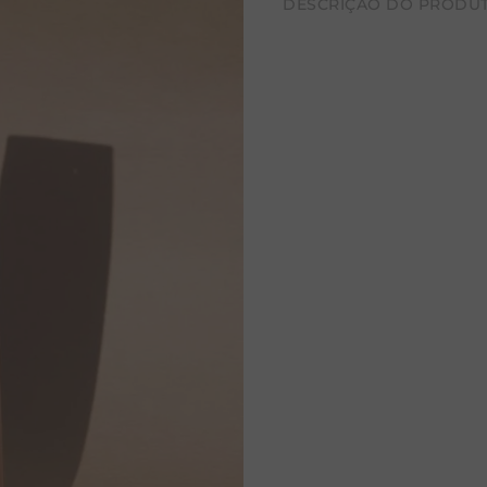
DESCRIÇÃO DO PRODU
CALÇA BAMBU
Colar delicado e elegante
acabamento em verniz anti
durabilidade para o uso di
natural com passante em b
de significado.
O cristal é conhecido por 
energias, promovendo equil