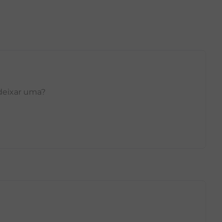
 deixar uma?
GG
PP
P
M
G
GG