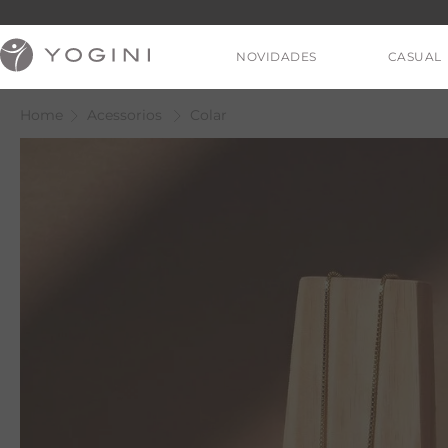
NOVIDADES
CASUAL
Acessorios
Colar
V
T