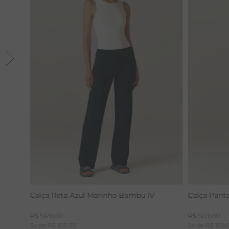
Calça Reta Azul Marinho Bambu IV
Calça Pant
R$
549
,
00
R$
569
,
00
3
x de
R$
183
,
00
3
x de
R$
189
,