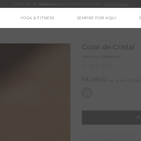
Ganhe 10% de
Cashback
para sua Próxima Compra -
Confira Regras
YOGA & FITNESS
SEMPRE POR AQUI
TERMOS MAIS BUSCADOS
CALÇA
Colar de Cristal
BLUSAS
Referência
:
0086690005
ESTIDOS
BAMBU
R$
298
,
00
1
R$
298
,
MACACÃO
BARRA
IE DYE
A
ALGODÃO
RENATA