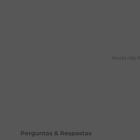
Ainda não f
PP
P
M
G
GG
PP
Perguntas
&
Respostas