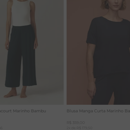
acourt Marinho Bambu
Blusa Manga Curta Marinho 
R$
359
,
00
66
2
x de
R$
179
,
50