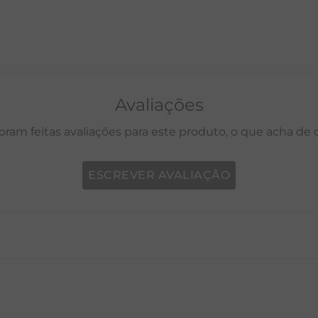
Avaliações
oram feitas avaliações para este produto, o que acha de
ESCREVER AVALIAÇÃO
P
M
G
GG
PP
P
M
G