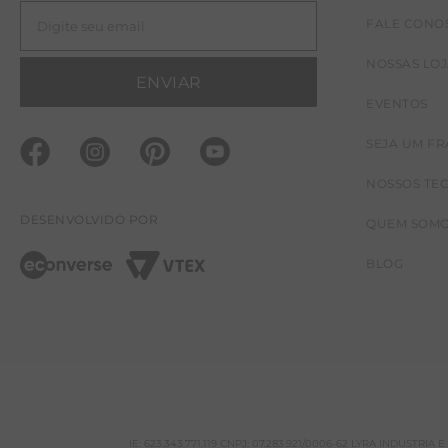
FALE CONO
NOSSAS LO
ENVIAR
EVENTOS
SEJA UM F
NOSSOS TE
DESENVOLVIDO POR
QUEM SOM
BLOG
IE: 623.343.771.119 CNPJ: 07.283.921/0006-62 LYRA INDUSTRI