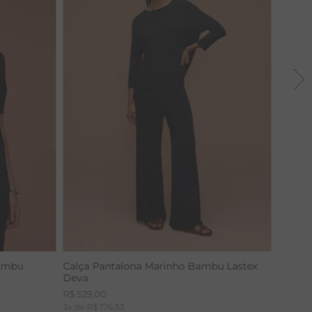
Bambu
Calça Pantalona Marinho Bambu Lastex
Deva
R$
529
,
00
3
x de
R$
176
,
33