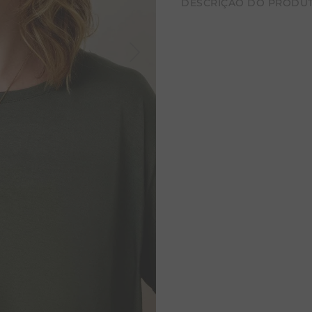
DESCRIÇÃO DO PRODU
CALÇA BAMBU
Colar elegante e atempora
acabamento em verniz anti
durabilidade para o uso di
passante em banho de ouro
composição.
A selenita é conhecida por 
tornando a peça ainda mais