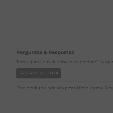
PP
P
M
G
GG
PP
Perguntas
&
Respostas
Tem alguma dúvida sobre este produto? Pergunt
FAZER PERGUNTA
Este produto ainda não possui Perguntas e Res