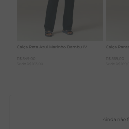
Calça Reta Azul Marinho Bambu IV
Calça Pant
R$
549
,
00
R$
569
,
00
3
x de
R$
183
,
00
3
x de
R$
189
,
Ainda não f