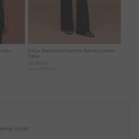
Bambu
Calça Pantalona Marinho Bambu Lastex
Deva
R$
529
,
00
3
x de
R$
176
,
33
 deixar uma?