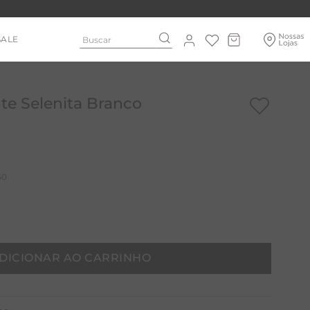
Buscar
SALE
te Selenita Branco
50
DICIONAR AO CARRINHO