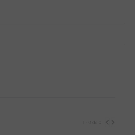
GG
PP
P
M
G
GG
1 - 0
de
0