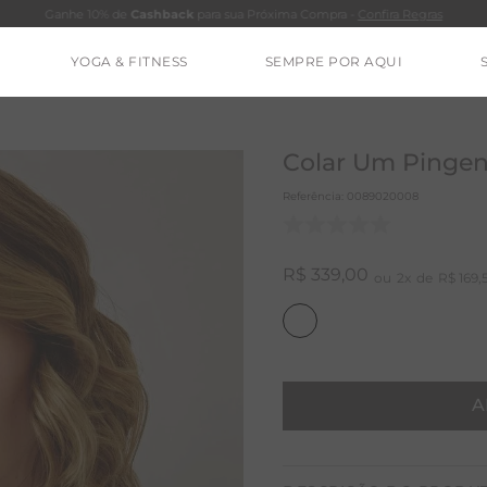
Ganhe 10% de
Cashback
para sua Próxima Compra -
Confira Regras
YOGA & FITNESS
SEMPRE POR AQUI
TERMOS MAIS BUSCADOS
CALÇA
Colar Um Pingen
BLUSAS
Referência
:
0089020008
ESTIDOS
BAMBU
R$
339
,
00
2
R$
169
,
BARRA
MACACÃO
IE DYE
A
ALGODÃO
RENATA