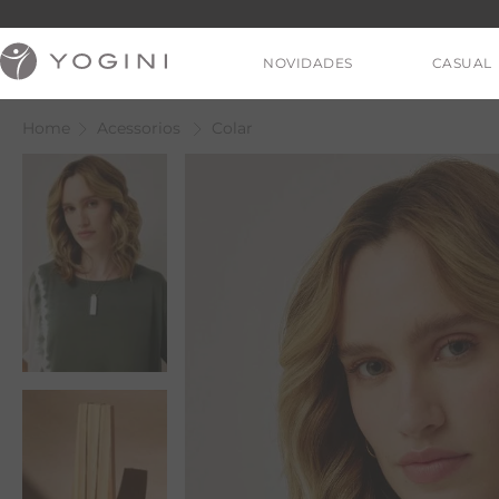
NOVIDADES
CASUAL
Acessorios
Colar
V
T