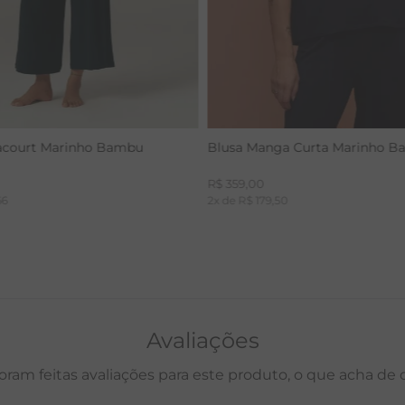
acourt Marinho Bambu
Blusa Manga Curta Marinho 
R$
359
,
00
66
2
x de
R$
179
,
50
Avaliações
oram feitas avaliações para este produto, o que acha de