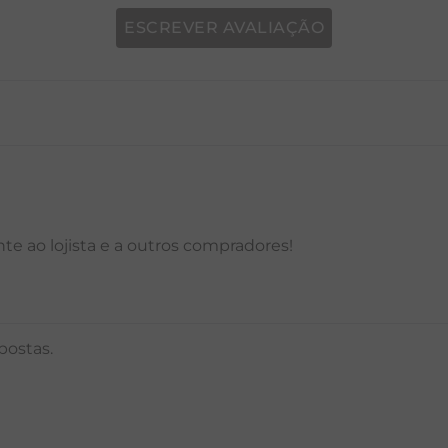
ESCREVER AVALIAÇÃO
P
M
G
GG
PP
P
M
G
e ao lojista e a outros compradores!
postas.