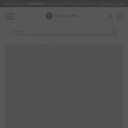
GANHE 10% DE
CASHBACK
PARA SUA PRÓXIMA COMPRA -
CONFIRA REGRAS
buscar...
TERMOS MAIS BUSCADOS
CALÇA
CLEO
BLUSAS
VESTIDOS
BAMBU
MACACÃO
BARRA
TIE DYE