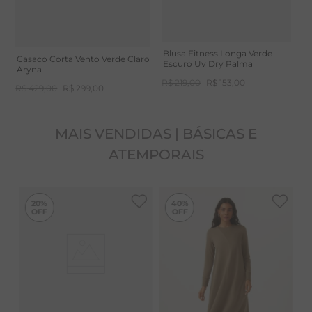
elástico nos punhos
Recortes frontais e nas costas
Blusa Fitness Longa Verde
Bolsos embutidos nos recortes frontais
Casaco Corta Vento Verde Claro
Escuro Uv Dry Palma
Aryna
Cuidados: Lavar à mão ou em ciclo delicado. Secar à
R$
219
,
00
R$
153
,
00
R$
429
,
00
R$
299
,
00
sombra e evitar exposição direta ao calor para
preservar as propriedades do tecido.
MAIS VENDIDAS | BÁSICAS E
ATEMPORAIS
-
40%
20%
40%