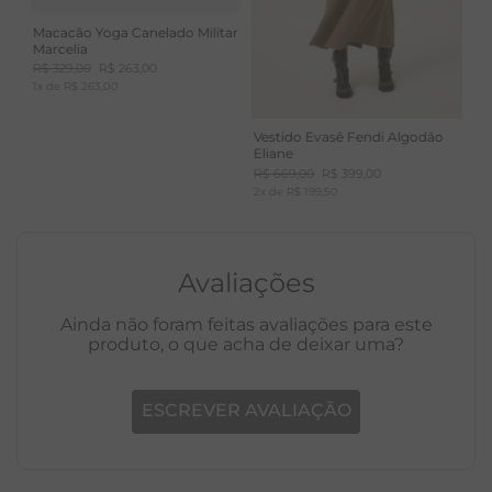
Macacão Yoga Canelado Militar
Marcelia
R$
329
,
00
R$
263
,
00
1
x de
R$
263
,
00
Vestido Evasê Fendi Algodão
Eliane
R$
669
,
00
R$
399
,
00
2
x de
R$
199
,
50
Avaliações
Ainda não foram feitas avaliações para este
produto, o que acha de deixar uma?
ESCREVER AVALIAÇÃO