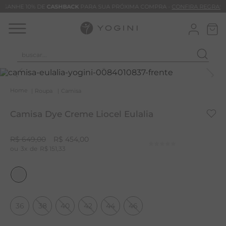
GANHE 10% DE
CASHBACK
PARA SUA PRÓXIMA COMPRA -
CONFIRA REGRAS
buscar...
T
M
Roupa
Camisa
B
Camisa Dye Creme Liocel Eulalia
C
B
R$
649
,
00
R$
454
,
00
3
R$
151
,
33
V
B
M
B
36
38
40
42
44
46
T