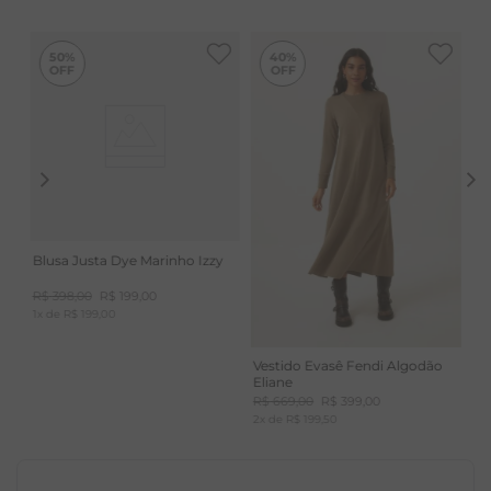
-
40%
50%
40%
Blusa Justa Dye Marinho Izzy
R$
398
,
00
R$
199
,
00
1
x de
R$
199
,
00
Vestido Evasê Fendi Algodão
Eliane
R$
669
,
00
R$
399
,
00
2
x de
R$
199
,
50