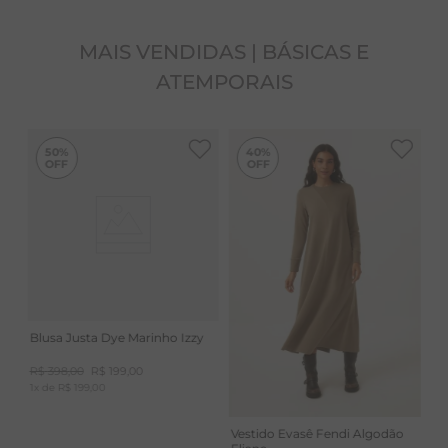
da peça, devido ao tingimento. É recomendado lavar
separadamente para evitar migração de cor. Nunca
MAIS VENDIDAS | BÁSICAS E
deixar de molho.
ATEMPORAIS
-
40%
50%
40%
Blusa Justa Dye Marinho Izzy
R$
398
,
00
R$
199
,
00
1
x de
R$
199
,
00
Vestido Evasê Fendi Algodão