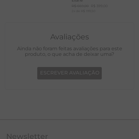
Eliane
R$
669
,
00
R$
399
,
00
2
x de
R$
199
,
50
Avaliações
Ainda não foram feitas avaliações para este
produto, o que acha de deixar uma?
ESCREVER AVALIAÇÃO
Newsletter