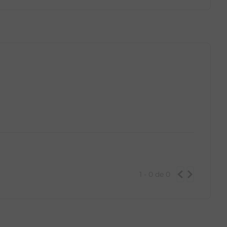
GG
PP
P
M
G
GG
1 - 0
de
0