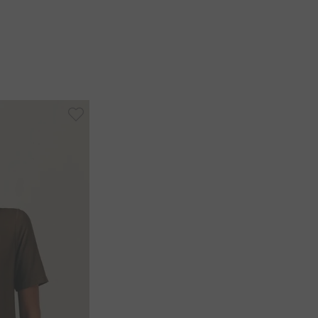
 lavar separadamente para evitar migração de cor.
-
40%