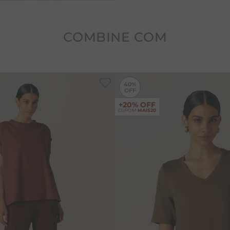
tingimento. É recomendado
Nunca deixar de molho.
COMBINE COM
-
40%
40%
+20% OFF
CUPOM
MAIS20