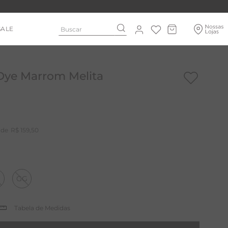
Buscar
SALE
Dye Marrom Melita
R$
159
,
50
GG
Tabela de Medidas