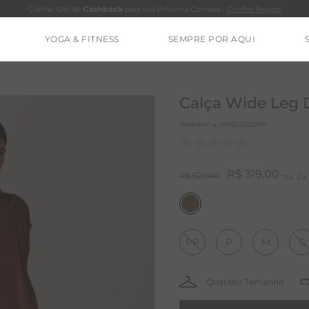
Ganhe 10% de
Cashback
para sua Próxima Compra -
Confira Regras
YOGA & FITNESS
SEMPRE POR AQUI
TERMOS MAIS BUSCADOS
CALÇA
Calça Wide Leg 
BLUSAS
Referência
:
0082400009
ESTIDOS
BAMBU
R$
319
,
00
R$
529
,
00
2
BARRA
MACACÃO
PP
P
M
G
IE DYE
ALGODÃO
RENATA