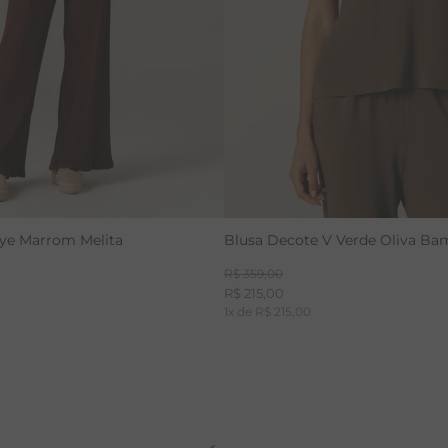
ye Marrom Melita
Blusa Decote V Verde Oliva B
R$
359
,
00
R$
215
,
00
1
x de
R$
215
,
00