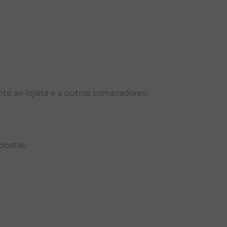
P
M
G
GG
PP
P
M
G
e ao lojista e a outros compradores!
postas.