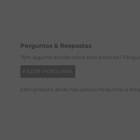
PP
P
M
G
GG
PP
Perguntas
&
Respostas
Tem alguma dúvida sobre este produto? Pergunt
FAZER PERGUNTA
Este produto ainda não possui Perguntas e Res