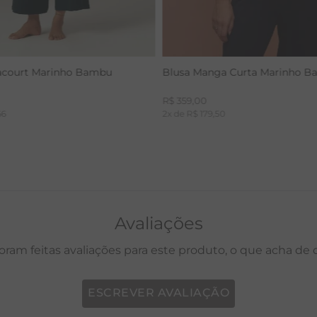
acourt Marinho Bambu
Blusa Manga Curta Marinho 
R$
359
,
00
66
2
x de
R$
179
,
50
Avaliações
oram feitas avaliações para este produto, o que acha de
ESCREVER AVALIAÇÃO