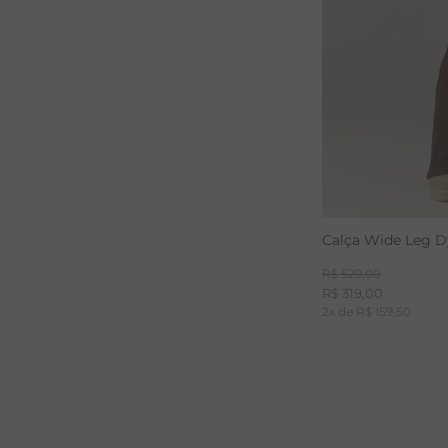
Calça Wide Leg D
R$
529
,
00
R$
319
,
00
2
x de
R$
159
,
50