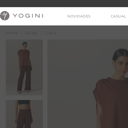
NOVIDADES
CASUAL
Roupa
Calca
V
T