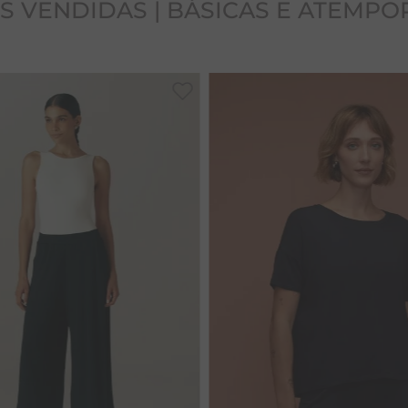
S VENDIDAS | BÁSICAS E ATEMPO
P
M
G
GG