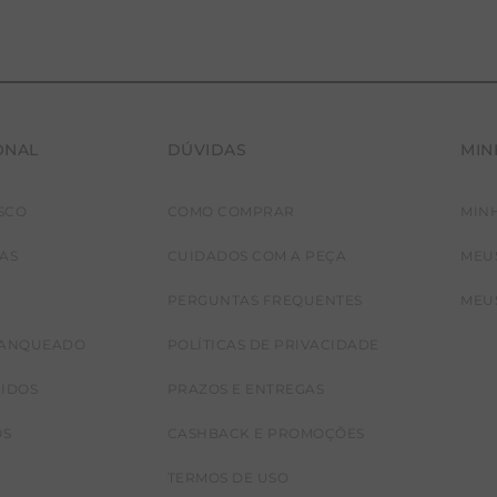
ONAL
DÚVIDAS
MIN
SCO
COMO COMPRAR
MIN
JAS
CUIDADOS COM A PEÇA
MEU
PERGUNTAS FREQUENTES
MEU
RANQUEADO
POLÍTICAS DE PRIVACIDADE
CIDOS
PRAZOS E ENTREGAS
OS
CASHBACK E PROMOÇÕES
TERMOS DE USO