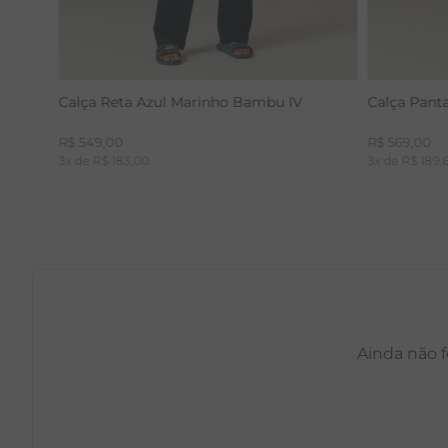
Calça Reta Azul Marinho Bambu IV
Calça Pant
R$
549
,
00
R$
569
,
00
3
x de
R$
183
,
00
3
x de
R$
189
,
Ainda não f