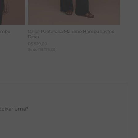
Bambu
Calça Pantalona Marinho Bambu Lastex
Deva
R$
529
,
00
3
x de
R$
176
,
33
 deixar uma?