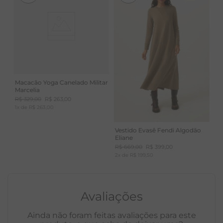
Macacão Yoga Canelado Militar
Marcelia
R$
329
,
00
R$
263
,
00
1
x de
R$
263
,
00
Vestido Evasê Fendi Algodão
Eliane
R$
669
,
00
R$
399
,
00
2
x de
R$
199
,
50
Avaliações
Ainda não foram feitas avaliações para este