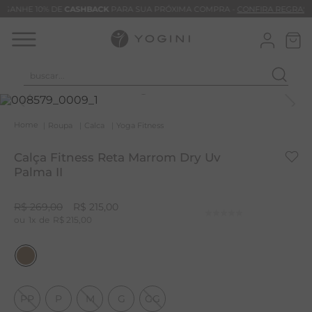
GANHE 10% DE
CASHBACK
PARA SUA PRÓXIMA COMPRA -
CONFIRA REGRAS
buscar...
T
M
Roupa
Calca
Yoga Fitness
B
Calça Fitness Reta Marrom Dry Uv
C
Palma II
C
R$
269
,
00
R$
215
,
00
B
1
R$
215
,
00
V
B
B
PP
P
M
G
GG
M