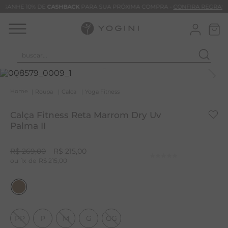
GANHE 10% DE
CASHBACK
PARA SUA PRÓXIMA COMPRA -
CONFIRA REGRAS
buscar...
T
M
Roupa
Calca
Yoga Fitness
B
Calça Fitness Reta Marrom Dry Uv
C
Palma II
B
R$
269
,
00
R$
215
,
00
V
1
R$
215
,
00
B
B
M
PP
P
M
G
GG
T