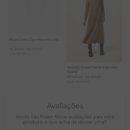
Blusa Justa Dye Marinho Izzy
R$
398
,
00
R$
199
,
00
1
x de
R$
199
,
00
Vestido Evasê Fendi Algodão
Eliane
R$
669
,
00
R$
399
,
00
2
x de
R$
199
,
50
Avaliações
Ainda não foram feitas avaliações para este
produto, o que acha de deixar uma?