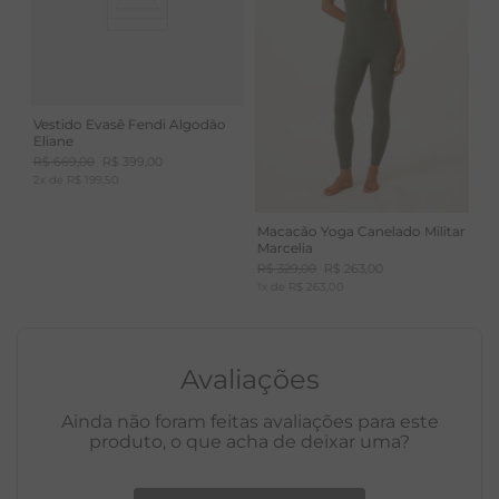
Vestido Evasê Fendi Algodão
Eliane
R$
669
,
00
R$
399
,
00
2
x de
R$
199
,
50
Macacão Yoga Canelado Militar
Marcelia
R$
329
,
00
R$
263
,
00
1
x de
R$
263
,
00
Avaliações
Ainda não foram feitas avaliações para este
produto, o que acha de deixar uma?