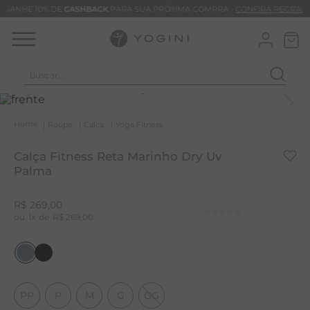
GANHE 10% DE
CASHBACK
PARA SUA PRÓXIMA COMPRA -
CONFIRA REGRAS
buscar...
T
M
Roupa
Calca
Yoga Fitness
B
Calça Fitness Reta Marinho Dry Uv
C
Palma
C
R$
269
,
00
B
1
R$
269
,
00
V
B
B
PP
P
M
G
GG
M