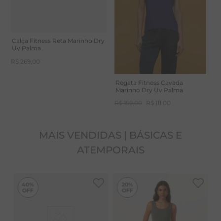
Tecnologia Truelife® UV (UPF15+)
Tecnologia DRY
A poliamida é um tecido sintético que permite ao
Calça Fitness Reta Marinho Dry
Uv Palma
corpo respirar, oferecendo conforto e fluidez. Alta
R$
269
,
00
capacidade de absorção de umidade e secagem
Regata Fitness Cavada
rápida.
Marinho Dry Uv Palma
R$
159
,
00
R$
111
,
00
MAIS VENDIDAS | BÁSICAS E
ATEMPORAIS
-
20%
40%
20%