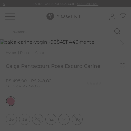
RAS
ENTREGA EXPRESSA
24H
-
SP - CAPITAL
buscar...
T
M
Roupa
Calca
B
Calça Pantacourt Rosa Escuro Carine
C
B
R$
498
,
00
R$
249
,
00
1
R$
249
,
00
V
B
M
B
36
38
40
42
44
46
T