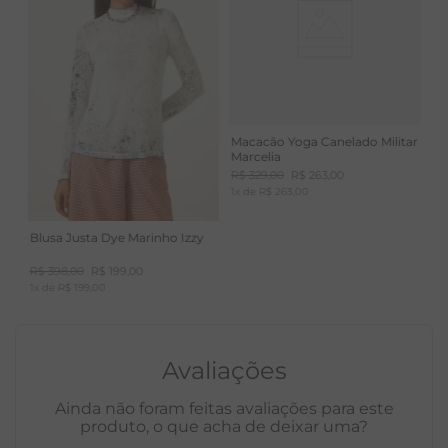
Macacão Yoga Canelado Militar
Marcelia
R$
329
,
00
R$
263
,
00
1
x de
R$
263
,
00
Blusa Justa Dye Marinho Izzy
R$
398
,
00
R$
199
,
00
1
x de
R$
199
,
00
Avaliações
Ainda não foram feitas avaliações para este
produto, o que acha de deixar uma?