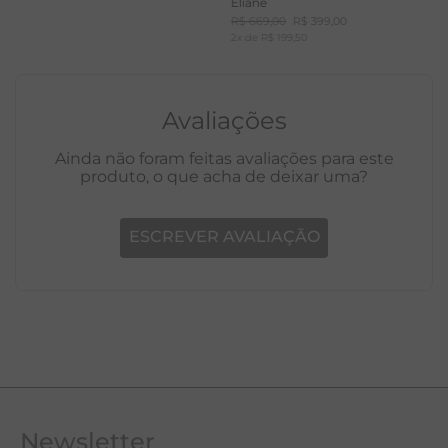
Eliane
R$
669
,
00
R$
399
,
00
2
x de
R$
199
,
50
Avaliações
Ainda não foram feitas avaliações para este
produto, o que acha de deixar uma?
ESCREVER AVALIAÇÃO
Newsletter