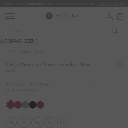
GANHE 10% DE
CASHBACK
PARA SUA PRÓXIMA COMPRA -
CONFIRA REGRAS
buscar...
T
M
Roupa
Calca
B
Calça Cenoura Vinho Bambu New
C
Arvi
C
R$
529
,
00
R$
265
,
00
B
1
R$
265
,
00
V
B
B
PP
P
M
G
GG
M