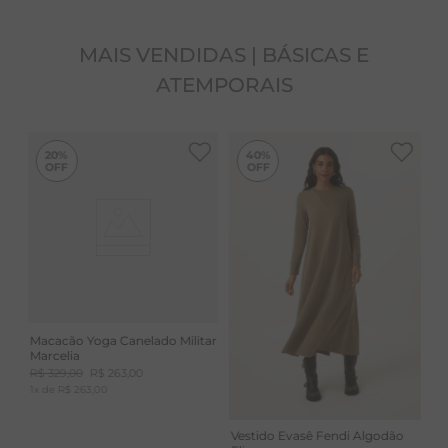
MAIS VENDIDAS | BÁSICAS E
ATEMPORAIS
-
40%
20%
40%
Macacão Yoga Canelado Militar
Marcelia
R$
329
,
00
R$
263
,
00
1
x de
R$
263
,
00
Vestido Evasê Fendi Algodão