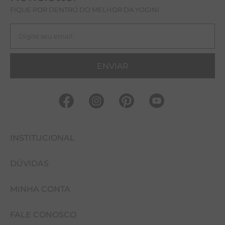
FIQUE POR DENTRO DO MELHOR DA YOGINI
ENVIAR
INSTITUCIONAL
DÚVIDAS
FALE CONOSCO
MINHA CONTA
NOSSAS LOJAS
COMO COMPRAR
EVENTOS
FALE CONOSCO
CUIDADOS COM A PEÇA
MINHA CONTA