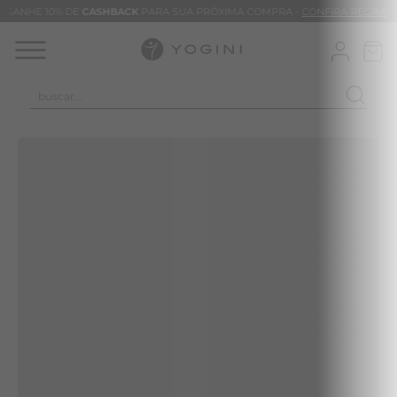
GANHE 10% DE
CASHBACK
PARA SUA PRÓXIMA COMPRA -
CONFIRA REGRAS
buscar...
TERMOS MAIS BUSCADOS
CALÇA
CLEO
BLUSAS
VESTIDOS
BAMBU
BARRA
MACACÃO
TIE DYE