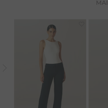
MAI
P