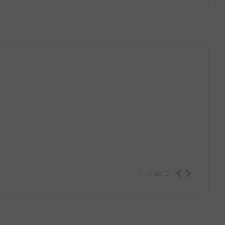
GG
PP
P
M
G
GG
1 - 0
de
0