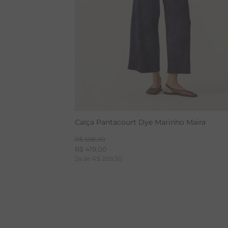
Calça Pantacourt Dye Marinho Maira
R$
598
,
00
R$
419
,
00
2
x de
R$
209
,
50