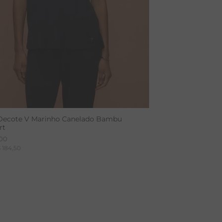
Decote V Marinho Canelado Bambu
rt
00
$
184
,
50