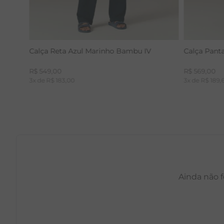
Calça Reta Azul Marinho Bambu IV
Calça Pant
R$
549
,
00
R$
569
,
00
3
x de
R$
183
,
00
3
x de
R$
189
,
Ainda não f