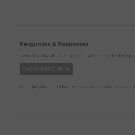
PP
P
M
G
GG
PP
Perguntas
&
Respostas
Tem alguma dúvida sobre este produto? Pergunt
FAZER PERGUNTA
Este produto ainda não possui Perguntas e Res