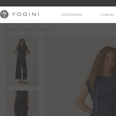
NOVIDADES
CASUAL
Roupa
Calca
V
T