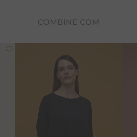
Cuidados: Requer cuidado
tingimento. É recomendado
nunca deixar de molho.
COMBINE COM
-
30%