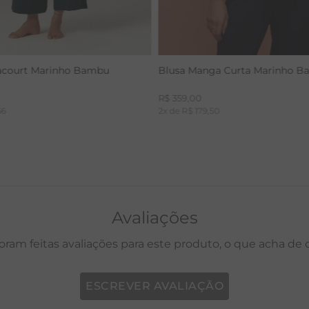
acourt Marinho Bambu
Blusa Manga Curta Marinho 
R$
359
,
00
66
2
x de
R$
179
,
50
Avaliações
oram feitas avaliações para este produto, o que acha de
ESCREVER AVALIAÇÃO