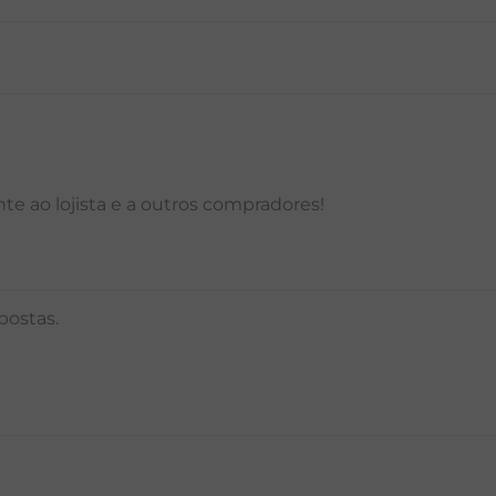
P
M
G
GG
PP
P
M
G
e ao lojista e a outros compradores!
postas.