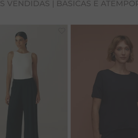
S VENDIDAS | BÁSICAS E ATEMPO
PP
P
M
G
GG