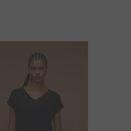
 com lavagem e secagem da peça, devido ao
 lavar separadamente para evitar migração de cor e