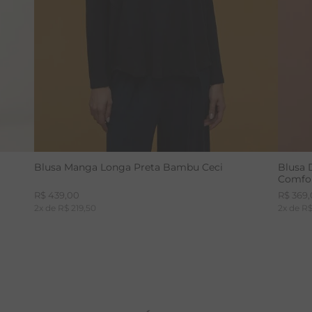
Blusa Manga Longa Preta Bambu Ceci
Blusa 
Comfo
R$
439
,
00
R$
369
,
2
x de
R$
219
,
50
2
x de
R