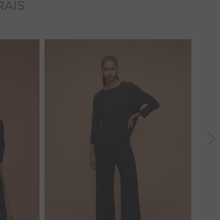
RAIS
PP
P
G