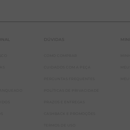
ONAL
DÚVIDAS
MIN
SCO
COMO COMPRAR
MIN
JAS
CUIDADOS COM A PEÇA
MEU
PERGUNTAS FREQUENTES
MEU
RANQUEADO
POLÍTICAS DE PRIVACIDADE
CIDOS
PRAZOS E ENTREGAS
OS
CASHBACK E PROMOÇÕES
TERMOS DE USO