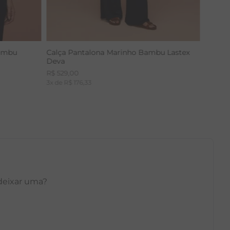
Bambu
Calça Pantalona Marinho Bambu Lastex
Deva
R$
529
,
00
3
x de
R$
176
,
33
 deixar uma?