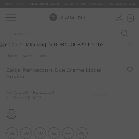
GANHE 10% DE
CASHBACK
PARA SUA PRÓXIMA COMPRA -
CONFIRA REGRAS
buscar...
T
M
Roupa
Calca
B
Calça Pantacourt Dye Creme Liocel
C
Eulalia
B
R$
798
,
00
R$
559
,
00
V
3
R$
186
,
33
B
M
B
36
38
40
42
44
46
T