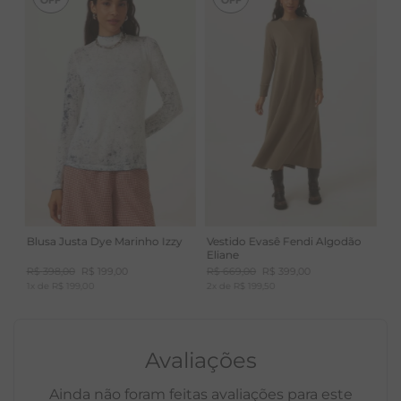
Blusa Justa Dye Marinho Izzy
Vestido Evasê Fendi Algodão
Eliane
R$
398
,
00
R$
199
,
00
R$
669
,
00
R$
399
,
00
1
x de
R$
199
,
00
2
x de
R$
199
,
50
Avaliações
Ainda não foram feitas avaliações para este