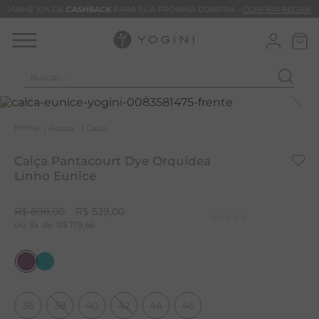
GANHE 10% DE
CASHBACK
PARA SUA PRÓXIMA COMPRA -
CONFIRA REGRAS
buscar...
T
M
Roupa
Calca
B
Calça Pantacourt Dye Orquídea
C
Linho Eunice
B
R$
898
,
00
R$
539
,
00
V
3
R$
179
,
66
B
M
B
36
38
40
42
44
46
T