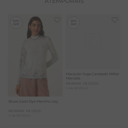
ATEMPORAIS
-
50%
50%
20%
Macacão Yoga Canelado Militar
Marcelia
R$
329
,
00
R$
263
,
00
1
x de
R$
263
,
00
Blusa Justa Dye Marinho Izzy
R$
398
,
00
R$
199
,
00
1
x de
R$
199
,
00