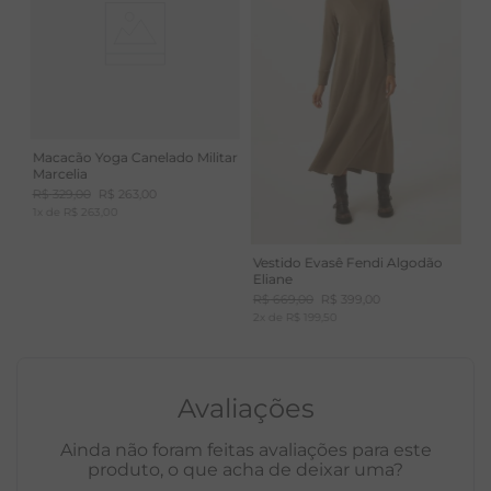
Macacão Yoga Canelado Militar
Marcelia
R$
329
,
00
R$
263
,
00
1
x de
R$
263
,
00
Vestido Evasê Fendi Algodão
Eliane
R$
669
,
00
R$
399
,
00
2
x de
R$
199
,
50
Avaliações
Ainda não foram feitas avaliações para este