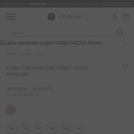
GANHE 10% DE
CASHBACK
PARA SUA PRÓXIMA COMPRA -
CONFIRA REGRAS
buscar...
T
M
Roupa
Calca
B
Calça Cenoura Dye Cáqui Linho
C
Amanda
C
R$
929
,
00
R$
649
,
00
B
4
R$
162
,
25
V
B
B
36
38
40
42
44
46
M