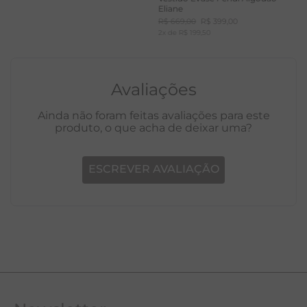
Eliane
R$
669
,
00
R$
399
,
00
2
x de
R$
199
,
50
Avaliações
Ainda não foram feitas avaliações para este
produto, o que acha de deixar uma?
ESCREVER AVALIAÇÃO