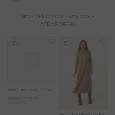
2
x
R$ 179,00
MAIS VENDIDAS | BÁSICAS E
ATEMPORAIS
-
40%
50%
40%
Blusa Justa Dye Marinho Izzy
R$
398
,
00
R$
199
,
00
1
x de
R$
199
,
00
Vestido Evasê Fendi Algodão