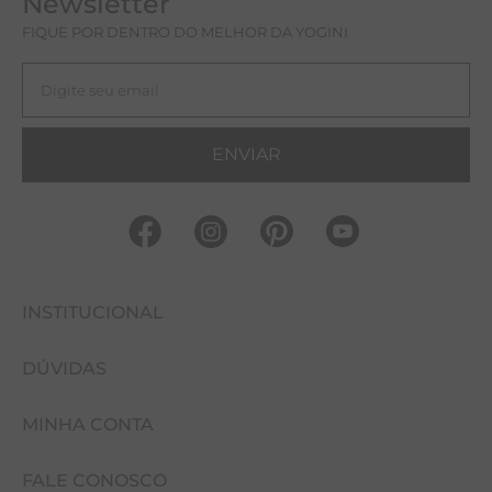
Newsletter
FIQUE POR DENTRO DO MELHOR DA YOGINI
ENVIAR
INSTITUCIONAL
DÚVIDAS
FALE CONOSCO
MINHA CONTA
NOSSAS LOJAS
COMO COMPRAR
EVENTOS
FALE CONOSCO
CUIDADOS COM A PEÇA
MINHA CONTA