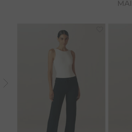
MAI
36
38
40
42