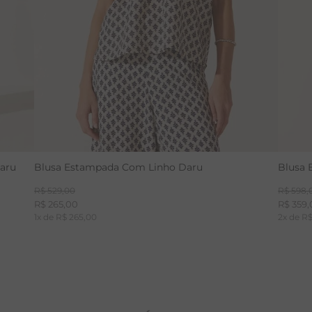
aru
Blusa Estampada Com Linho Daru
Blusa 
R$
529
,
00
R$
598
,
R$
265
,
00
R$
359
,
1
x de
R$
265
,
00
2
x de
R