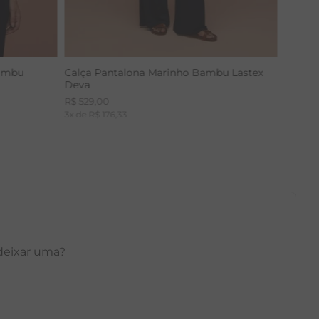
Bambu
Calça Pantalona Marinho Bambu Lastex
Deva
R$
529
,
00
3
x de
R$
176
,
33
 deixar uma?