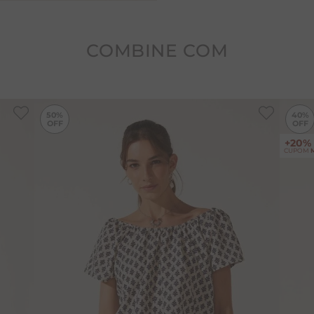
COMBINE COM
-
50%
-
50%
50%
40%
+20%
CUPOM