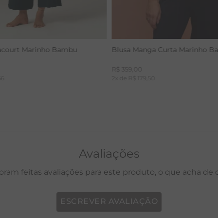
acourt Marinho Bambu
Blusa Manga Curta Marinho 
R$
359
,
00
66
2
x de
R$
179
,
50
Avaliações
oram feitas avaliações para este produto, o que acha de
ESCREVER AVALIAÇÃO