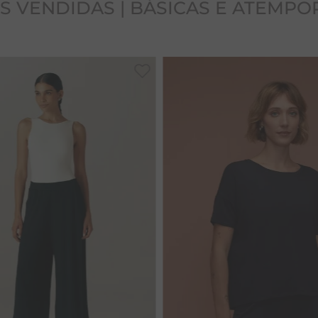
S VENDIDAS | BÁSICAS E ATEMPO
38
40
42