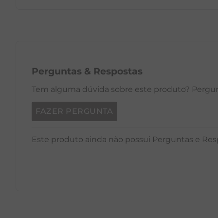
PP
P
M
G
GG
PP
Perguntas
&
Respostas
Tem alguma dúvida sobre este produto? Pergunt
FAZER PERGUNTA
Este produto ainda não possui Perguntas e Res