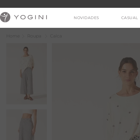
NOVIDADES
CASUAL
Roupa
Calca
V
T