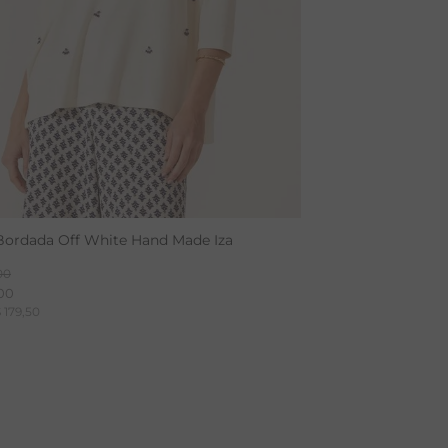
Bordada Off White Hand Made Iza
00
00
$
179
,
50