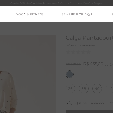
Ganhe 10% de
Cashback
para sua Próxima Compra -
Confira Regras
YOGA & FITNESS
SEMPRE POR AQUI
TERMOS MAIS BUSCADOS
CALÇA
Calça Pantacou
BLUSAS
Referência
:
0083881050
ESTIDOS
BAMBU
R$
435
,
00
R$
869
,
00
2
MACACÃO
BARRA
36
38
40
42
IE DYE
ALGODÃO
RENATA