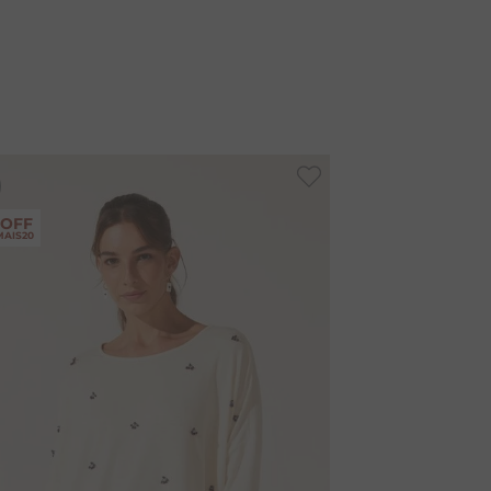
-
40%
 OFF
MAIS20