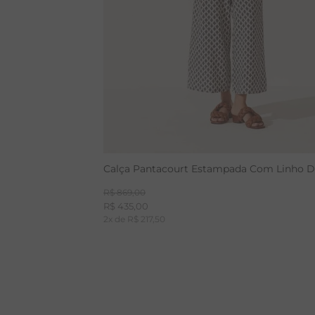
Calça Pantacourt Estampada Com Linho D
R$
869
,
00
R$
435
,
00
2
x de
R$
217
,
50