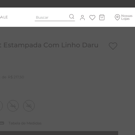
Buscar
SALE
rt Estampada Com Linho Daru
R$
217
,
50
44
46
Tabela de Medidas