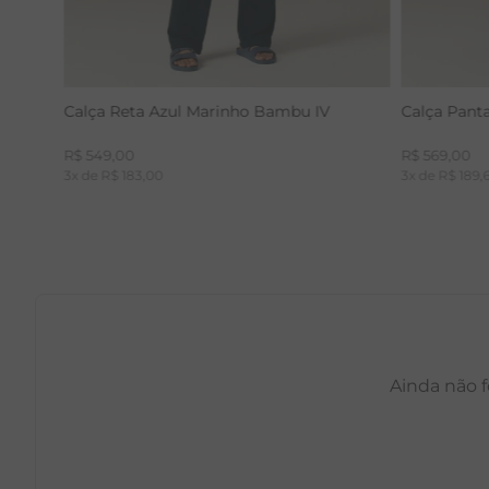
Calça Reta Azul Marinho Bambu IV
Calça Pant
R$
549
,
00
R$
569
,
00
3
x de
R$
183
,
00
3
x de
R$
189
,
Ainda não f