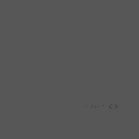
GG
PP
P
M
G
GG
1 - 0
de
0