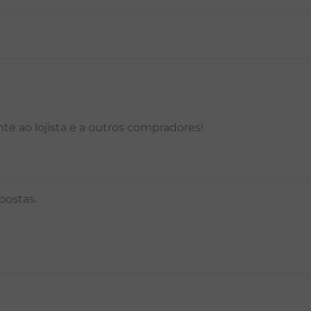
P
M
G
GG
PP
P
M
G
e ao lojista e a outros compradores!
postas.