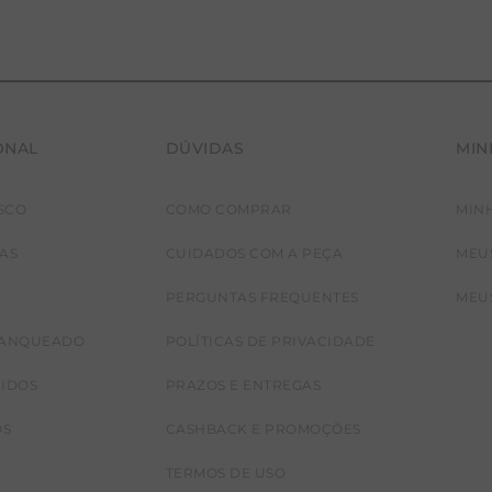
ONAL
DÚVIDAS
MIN
SCO
COMO COMPRAR
MIN
JAS
CUIDADOS COM A PEÇA
MEU
PERGUNTAS FREQUENTES
MEU
RANQUEADO
POLÍTICAS DE PRIVACIDADE
CIDOS
PRAZOS E ENTREGAS
OS
CASHBACK E PROMOÇÕES
TERMOS DE USO