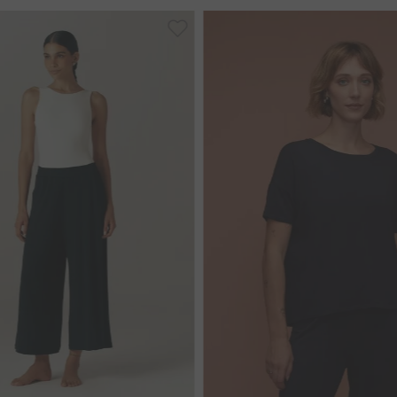
P
M
G
GG
35
36
38