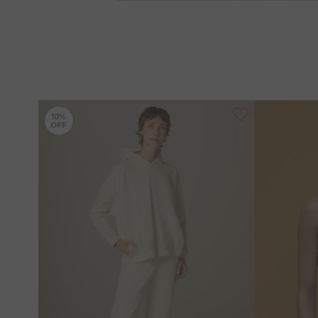
-
10%
10%