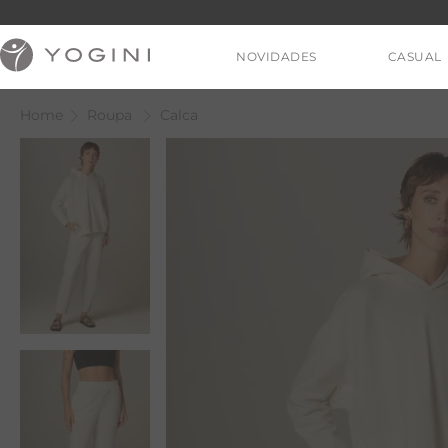
NOVIDADES
CASUAL
Roupa
Calca
V
T