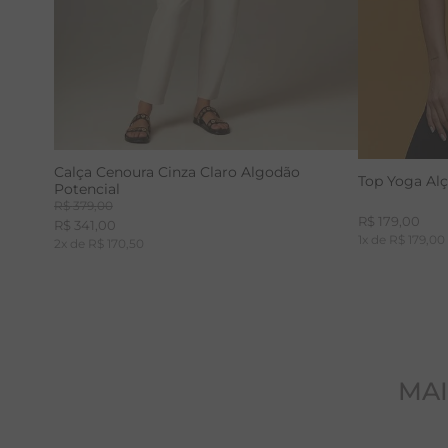
Calça Cenoura Cinza Claro Algodão
Top Yoga Al
Potencial
R$
379
,
00
R$
179
,
00
R$
341
,
00
1
x de
R$
179
,
00
2
x de
R$
170
,
50
MAI