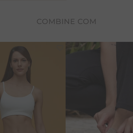
A fibra de ALGODÃO é natura
por isso tem rápida troca 
umidade. Toque macio que 
COMBINE COM
Cuidados: Evitar superfície