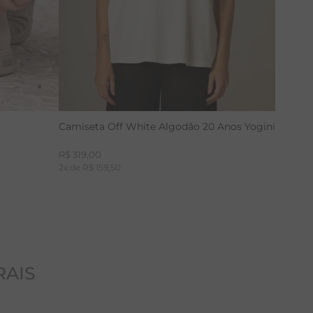
Camiseta Off White Algodão 20 Anos Yogini
R$
319
,
00
2
x de
R$
159
,
50
RAIS