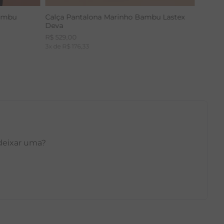
Bambu
Calça Pantalona Marinho Bambu Lastex
Deva
R$
529
,
00
3
x de
R$
176
,
33
 deixar uma?
GG
PP
P
M
G
GG