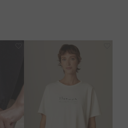
l retirada da flor do algodoeiro. Tecido que respira,
de temperatura. Alta capacidade de absorção de
traz conforto. Aconchegante e com toque agradável.
s ásperas, pois pode puxar fio com facilidade.