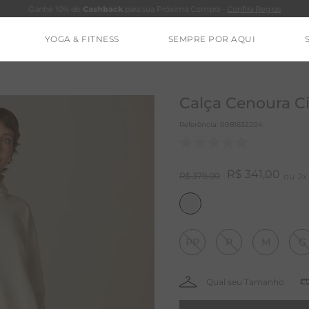
Ganhe 10% de
Cashback
para sua Próxima Compra -
Confira Regras
YOGA & FITNESS
SEMPRE POR AQUI
TERMOS MAIS BUSCADOS
CALÇA
Calça Cenoura Ci
BLUSAS
Referência
:
0081632204
ESTIDOS
BAMBU
R$
341
,
00
R$
379
,
00
2
MACACÃO
BARRA
PP
P
M
G
IE DYE
ALGODÃO
RENATA