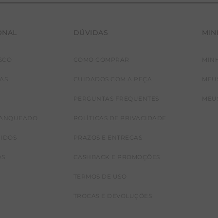
ONAL
DÚVIDAS
MIN
SCO
COMO COMPRAR
MIN
JAS
CUIDADOS COM A PEÇA
MEU
PERGUNTAS FREQUENTES
MEU
RANQUEADO
POLÍTICAS DE PRIVACIDADE
CIDOS
PRAZOS E ENTREGAS
OS
CASHBACK E PROMOÇÕES
TERMOS DE USO
TROCAS E DEVOLUÇÕES