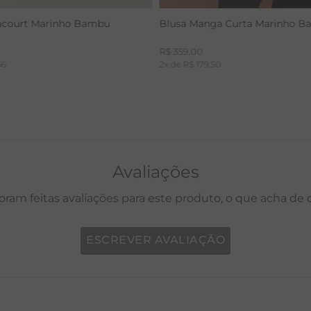
acourt Marinho Bambu
Blusa Manga Curta Marinho 
R$
359
,
00
66
2
x de
R$
179
,
50
Avaliações
oram feitas avaliações para este produto, o que acha de
ESCREVER AVALIAÇÃO
P
M
G
GG
PP
P
M
G