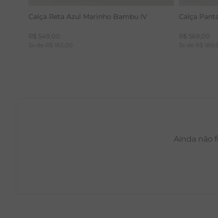
Calça Reta Azul Marinho Bambu IV
Calça Pant
R$
549
,
00
R$
569
,
00
3
x de
R$
183
,
00
3
x de
R$
189
,
Ainda não f
PP
P
M
G
GG
PP