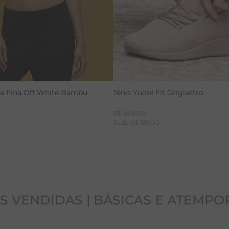
ça Fina Off White Bambu
Tênis Yuool Fit Grigiastro
R$
549
,
00
3
x de
R$
183
,
00
S VENDIDAS | BÁSICAS E ATEMPO