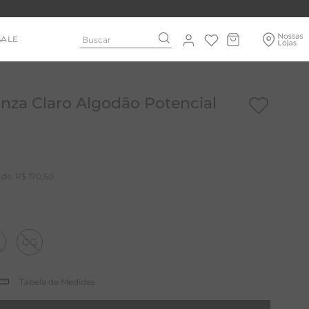
Buscar
SALE
nza Claro Algodão Potencial
R$
170
,
50
GG
Tabela de Medidas