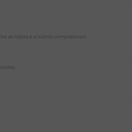
P
M
G
GG
PP
P
M
G
e ao lojista e a outros compradores!
postas.