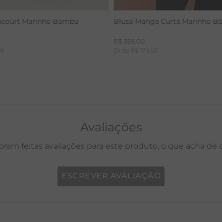
acourt Marinho Bambu
Blusa Manga Curta Marinho 
R$
359
,
00
66
2
x de
R$
179
,
50
Avaliações
oram feitas avaliações para este produto, o que acha de
ESCREVER AVALIAÇÃO