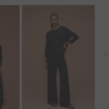
GG
PP
P
M