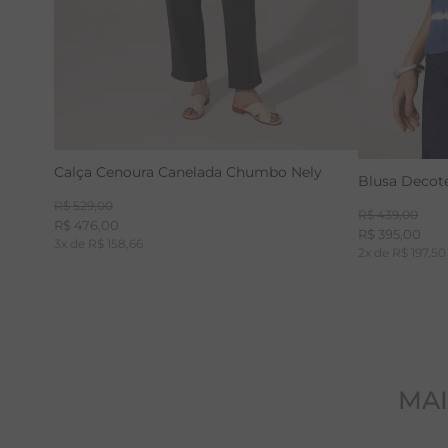
Calça Cenoura Canelada Chumbo Nely
Blusa Decote
R$
529
,
00
R$
439
,
00
R$
476
,
00
R$
395
,
00
3
x de
R$
158
,
66
2
x de
R$
197
,
50
MAI