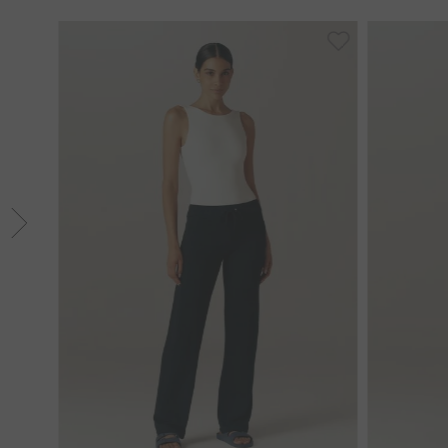
G
GG
GGG
P