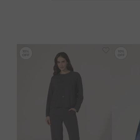
-
10%
10%
10%