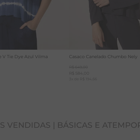
 V Tie Dye Azul Vilma
Casaco Canelado Chumbo Nely
R$
649
,
00
R$
584
,
00
3
x de
R$
194
,
66
S VENDIDAS | BÁSICAS E ATEMPO