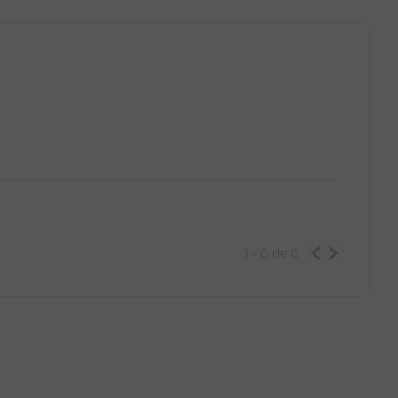
GG
PP
P
M
G
GG
1 - 0
de
0