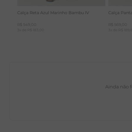
Calça Reta Azul Marinho Bambu IV
Calça Pant
R$
549
,
00
R$
569
,
00
3
x de
R$
183
,
00
3
x de
R$
189
,
Ainda não f