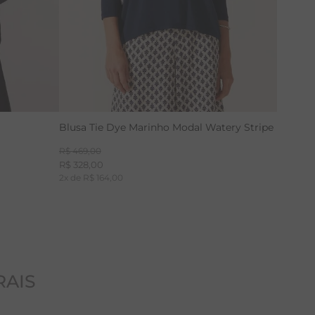
Blusa Tie Dye Marinho Modal Watery Stripe
R$
469
,
00
R$
328
,
00
2
x de
R$
164
,
00
RAIS