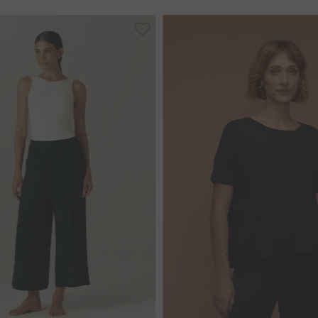
P
P
M
G
M
G
GG
G