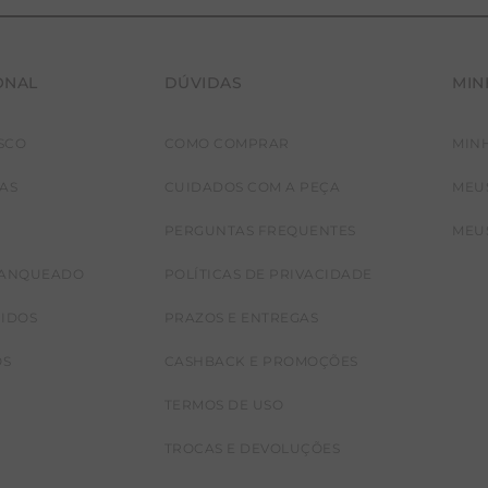
ONAL
DÚVIDAS
MIN
SCO
COMO COMPRAR
MIN
JAS
CUIDADOS COM A PEÇA
MEU
PERGUNTAS FREQUENTES
MEU
RANQUEADO
POLÍTICAS DE PRIVACIDADE
CIDOS
PRAZOS E ENTREGAS
OS
CASHBACK E PROMOÇÕES
TERMOS DE USO
TROCAS E DEVOLUÇÕES