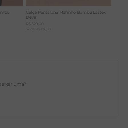
Bambu
Calça Pantalona Marinho Bambu Lastex
Deva
R$
529
,
00
3
x de
R$
176
,
33
 deixar uma?