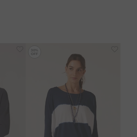
-
10%
-
30%
30%