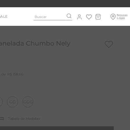
Buscar
SALE
Canelada Chumbo Nely
R$
158
,
66
GG
GGG
Tabela de Medidas