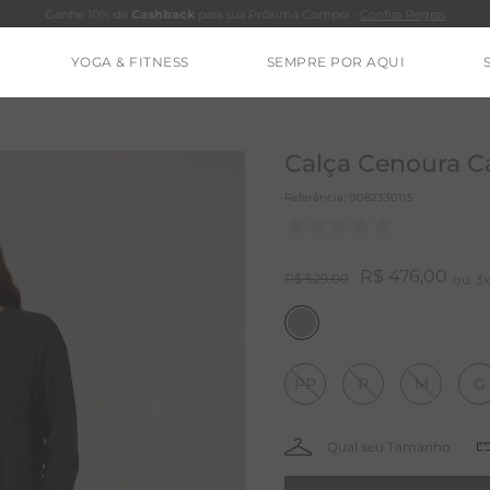
Ganhe 10% de
Cashback
para sua Próxima Compra -
Confira Regras
YOGA & FITNESS
SEMPRE POR AQUI
TERMOS MAIS BUSCADOS
CALÇA
Calça Cenoura 
CLEO
Referência
:
0082330115
BLUSAS
ESTIDOS
R$
476
,
00
R$
529
,
00
3
BAMBU
BARRA
PP
P
M
G
MACACÃO
IE DYE
ALGODÃO