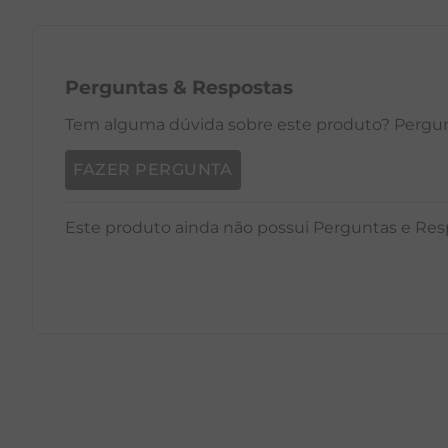
PP
P
M
G
GG
PP
Perguntas
&
Respostas
Tem alguma dúvida sobre este produto? Pergunt
FAZER PERGUNTA
Este produto ainda não possui Perguntas e Res