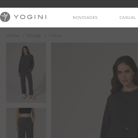
NOVIDADES
CASUAL
Roupa
Calca
V
T