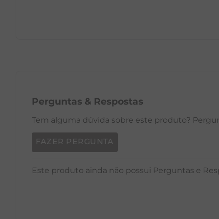
PP
P
M
G
GG
PP
Perguntas
&
Respostas
Tem alguma dúvida sobre este produto? Pergunt
FAZER PERGUNTA
Este produto ainda não possui Perguntas e Res