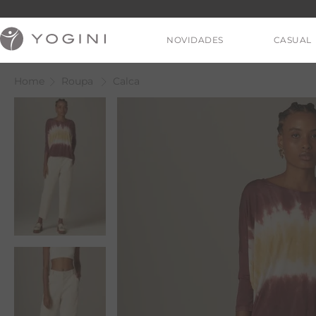
NOVIDADES
CASUAL
Roupa
Calca
V
T