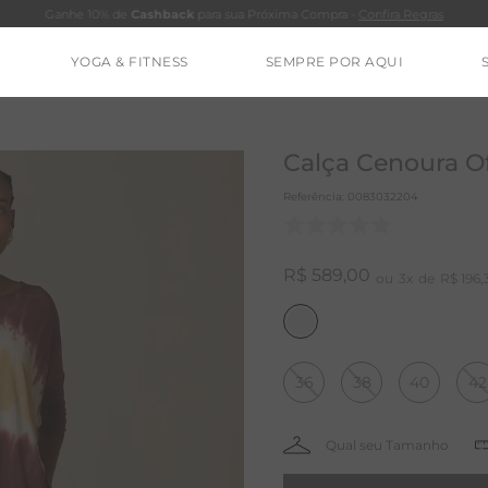
Ganhe 10% de
Cashback
para sua Próxima Compra -
Confira Regras
YOGA & FITNESS
SEMPRE POR AQUI
TERMOS MAIS BUSCADOS
CALÇA
Calça Cenoura O
BLUSAS
Referência
:
0083032204
ESTIDOS
BAMBU
R$
589
,
00
3
R$
196
,
MACACÃO
BARRA
36
38
40
42
IE DYE
ALGODÃO
RENATA