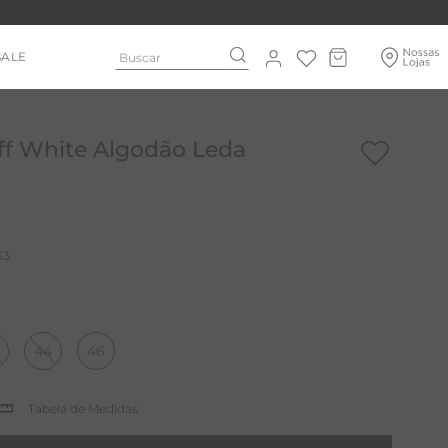
Buscar
SALE
ff White Algodão Leda
33
44
46
Tabela de Medidas