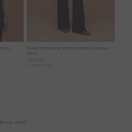
Bambu
Calça Pantalona Marinho Bambu Lastex
Deva
R$
529
,
00
3
x de
R$
176
,
33
 deixar uma?