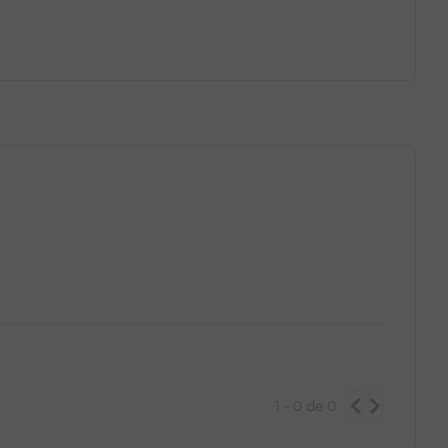
GG
PP
P
M
G
GG
1 - 0
de
0