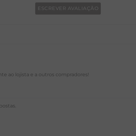
ESCREVER AVALIAÇÃO
P
M
G
GG
PP
P
M
G
e ao lojista e a outros compradores!
postas.