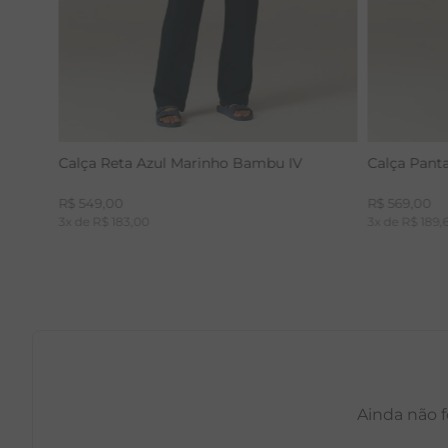
Calça Reta Azul Marinho Bambu IV
Calça Pant
R$
549
,
00
R$
569
,
00
3
x de
R$
183
,
00
3
x de
R$
189
,
Ainda não f