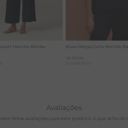
acourt Marinho Bambu
Blusa Manga Curta Marinho 
R$
359
,
00
66
2
x de
R$
179
,
50
Avaliações
oram feitas avaliações para este produto, o que acha de