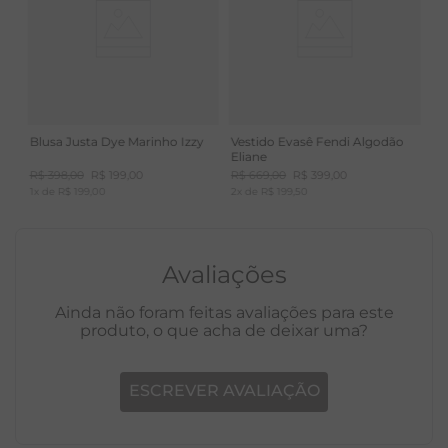
Aconchegante e com toque agradável.
Blusa Justa Dye Marinho Izzy
Vestido Evasê Fendi Algodão
Eliane
R$
398
,
00
R$
199
,
00
R$
669
,
00
R$
399
,
00
1
x de
R$
199
,
00
2
x de
R$
199
,
50
Avaliações
Ainda não foram feitas avaliações para este
produto, o que acha de deixar uma?
ESCREVER AVALIAÇÃO