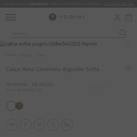
GANHE 10% DE
CASHBACK
PARA SUA PRÓXIMA COMPRA -
CONFIRA REGRAS
buscar...
T
M
Roupa
Calca
B
Calça Reta Caramelo Algodão Sofia
C
B
R$
379
,
00
R$
265
,
00
1
R$
265
,
00
V
B
B
M
PP
P
M
G
GG
T