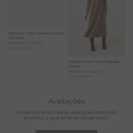
Aconchegante e com toque agradável.
Macacão Yoga Canelado Militar
Marcelia
R$
329
,
00
R$
263
,
00
1
x de
R$
263
,
00
Vestido Evasê Fendi Algodão
Eliane
R$
669
,
00
R$
399
,
00
2
x de
R$
199
,
50
Avaliações
Ainda não foram feitas avaliações para este
produto, o que acha de deixar uma?