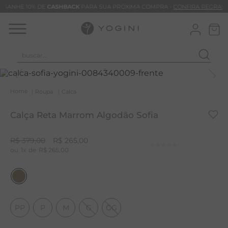
GANHE 10% DE
CASHBACK
PARA SUA PRÓXIMA COMPRA -
CONFIRA REGRAS
buscar...
T
M
Roupa
Calca
B
Calça Reta Marrom Algodão Sofia
C
C
R$
379
,
00
R$
265
,
00
1
R$
265
,
00
B
V
B
M
PP
P
M
G
GG
B