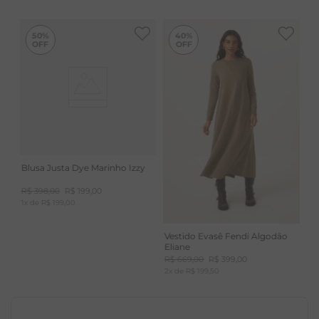
-
40%
50%
40%
Blusa Justa Dye Marinho Izzy
R$
398
,
00
R$
199
,
00
1
x de
R$
199
,
00
Vestido Evasê Fendi Algodão
Eliane
R$
669
,
00
R$
399
,
00
2
x de
R$
199
,
50