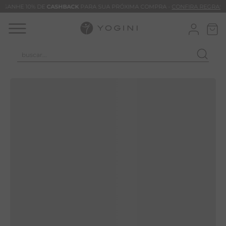
GANHE 10% DE
CASHBACK
PARA SUA PRÓXIMA COMPRA -
CONFIRA REGRAS
buscar...
TERMOS MAIS BUSCADOS
CLEO
CALÇA
BLUSAS
VESTIDOS
BAMBU
BARRA
MACACÃO
TIE DYE