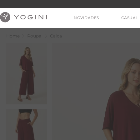
NOVIDADES
CASUAL
Roupa
Calca
V
T