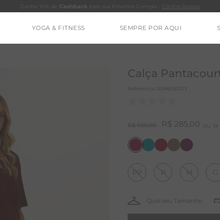
Ganhe 10% de
Cashback
para sua Próxima Compra -
Confira Regras
YOGA & FITNESS
SEMPRE POR AQUI
TERMOS MAIS BUSCADOS
CALÇA
Calça Pantacou
BLUSAS
Referência
:
0084590213
ESTIDOS
BAMBU
R$
285
,
00
R$
569
,
00
1
MACACÃO
BARRA
PP
P
M
G
IE DYE
ALGODÃO
RENATA