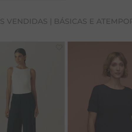
Cuidados: Recomendamos g
pendurada.
S VENDIDAS | BÁSICAS E ATEMPO