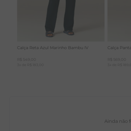
Calça Reta Azul Marinho Bambu IV
Calça Pant
R$
549
,
00
R$
569
,
00
3
x de
R$
183
,
00
3
x de
R$
189
,
Ainda não f