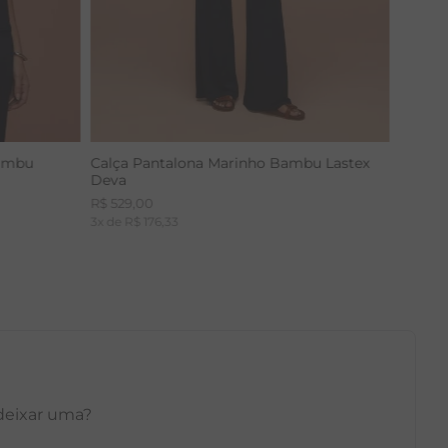
Bambu
Calça Pantalona Marinho Bambu Lastex
Deva
R$
529
,
00
3
x de
R$
176
,
33
 deixar uma?