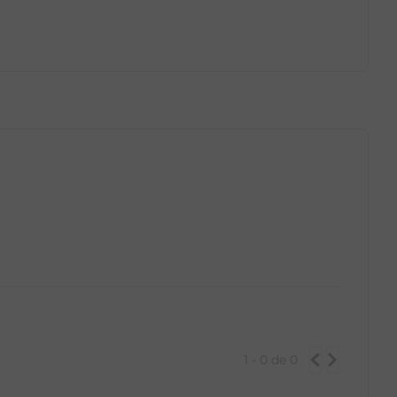
GG
PP
P
M
G
GG
1 - 0
de
0