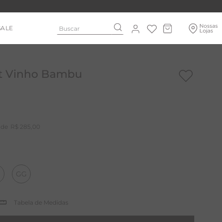
Buscar
SALE
rt Vinho Bambu
R$
285
,
00
GG
Tabela de Medidas