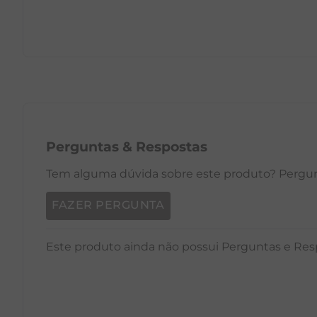
PP
P
M
G
GG
PP
Perguntas
&
Respostas
Tem alguma dúvida sobre este produto? Pergunt
FAZER PERGUNTA
Este produto ainda não possui Perguntas e Res