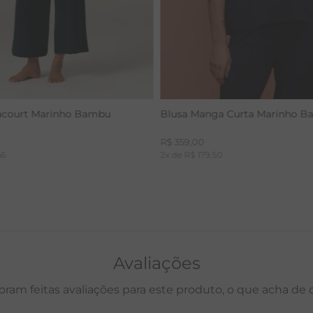
acourt Marinho Bambu
Blusa Manga Curta Marinho 
R$
359
,
00
66
2
x de
R$
179
,
50
Avaliações
oram feitas avaliações para este produto, o que acha de