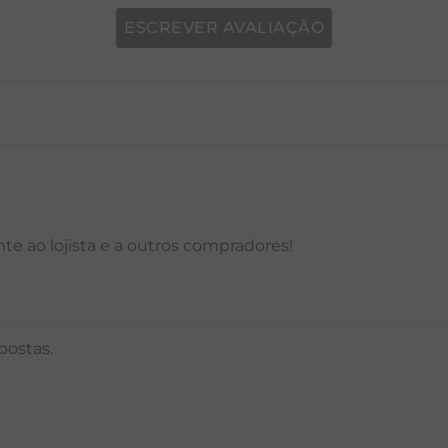
ESCREVER AVALIAÇÃO
P
M
G
GG
PP
P
M
G
e ao lojista e a outros compradores!
postas.