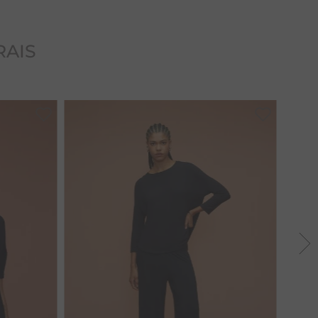
uardar a peça dobrada, pois tende a crescer quando
RAIS