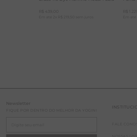
R$
439
,
00
R$
1
.
22
Em até
2
x
R$
219
,
50
sem juros
Em at
Newsletter
INSTITUCI
P
FIQUE POR DENTRO DO MELHOR DA YOGINI
FALE CONO
NOSSAS LO