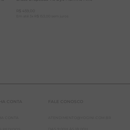
R$
459
,
00
Em até
3
x
R$
153
,
00
sem juros
HA CONTA
FALE CONOSCO
P
M
G
HA CONTA
ATENDIMENTO@YOGINI.COM.BR
DAS 9:00H ÀS 18:00H
S PEDIDOS