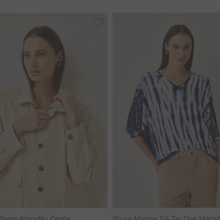
RENATA
 Bege Algodão Opala
Blusa Manga 3/4 Tie Dye Marin