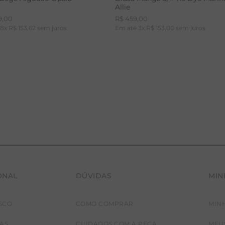
Allie
9
,
00
R$
459
,
00
é
8
x
R$
153
,
62
sem juros
Em até
3
x
R$
153
,
00
sem juros
ONAL
DÚVIDAS
MIN
36
38
40
42
PP
P
M
G
SCO
COMO COMPRAR
MIN
JAS
CUIDADOS COM A PEÇA
MEU