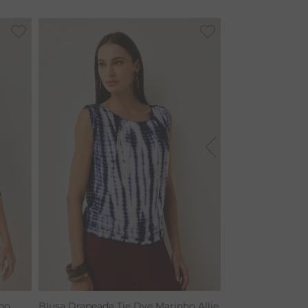
ho
Blusa Drapeada Tie Dye Marinho Allie