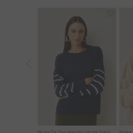
VESTIDOS
BAMBU
BARRA
MACACÃO
TIE DYE
ALGODÃO
RENATA
Blusa Tie Dye Marinho Modal Fabia
Parka