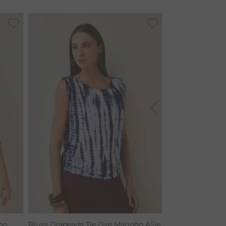
ho
Blusa Drapeada Tie Dye Marinho Allie