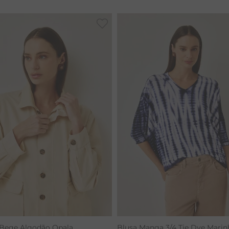
CALÇA BAMBU
 Bege Algodão Opala
Blusa Manga 3/4 Tie Dye Marin