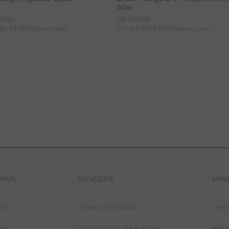
Allie
9
,
00
R$
459
,
00
é
8
x
R$
153
,
62
sem juros
Em até
3
x
R$
153
,
00
sem juros
ONAL
DÚVIDAS
MIN
36
38
40
42
PP
P
M
G
SCO
COMO COMPRAR
MIN
JAS
CUIDADOS COM A PEÇA
MEU