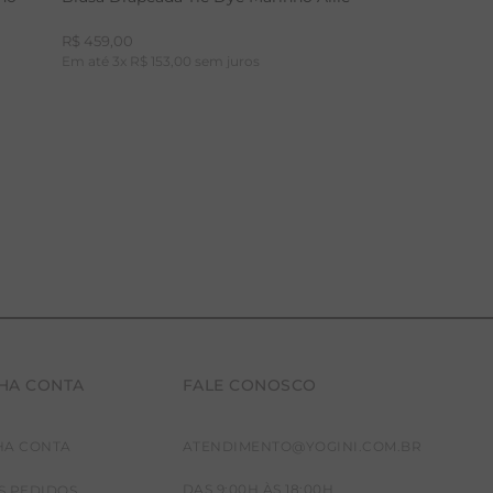
R$
459
,
00
Em até
3
x
R$
153
,
00
sem juros
HA CONTA
FALE CONOSCO
P
M
G
HA CONTA
ATENDIMENTO@YOGINI.COM.BR
DAS 9:00H ÀS 18:00H
S PEDIDOS