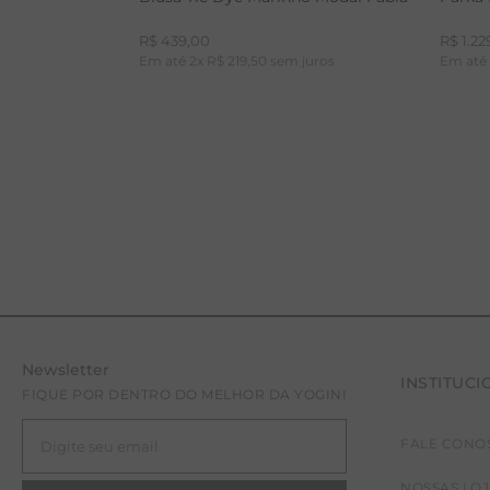
R$
439
,
00
R$
1
.
22
Em até
2
x
R$
219
,
50
sem juros
Em at
Newsletter
INSTITUCI
PP
P
FIQUE POR DENTRO DO MELHOR DA YOGINI
FALE CONO
NOSSAS LO