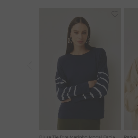
BAMBU
BARRA
MACACÃO
TIE DYE
ALGODÃO
RENATA
CALÇA BAMBU
Blusa Tie Dye Marinho Modal Fabia
Parka