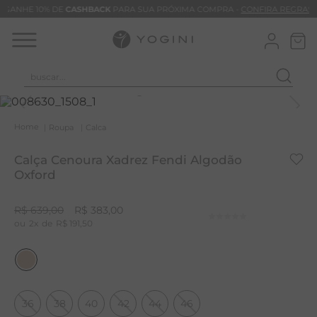
GANHE 10% DE
CASHBACK
PARA SUA PRÓXIMA COMPRA -
CONFIRA REGRAS
buscar...
T
M
Roupa
Calca
B
Calça Cenoura Xadrez Fendi Algodão
C
Oxford
C
R$
639
,
00
R$
383
,
00
B
2
R$
191
,
50
V
B
B
36
38
40
42
44
46
M