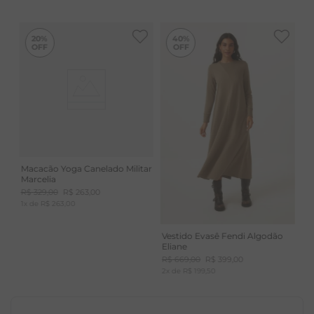
ATEMPORAIS
-
40%
20%
40%
Macacão Yoga Canelado Militar
Marcelia
R$
329
,
00
R$
263
,
00
1
x de
R$
263
,
00
Vestido Evasê Fendi Algodão
Eliane
R$
669
,
00
R$
399
,
00
2
x de
R$
199
,
50