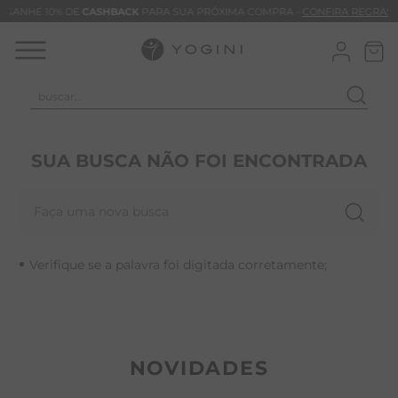
GANHE 10% DE
CASHBACK
PARA SUA PRÓXIMA COMPRA -
CONFIRA REGRAS
buscar...
T
M
SUA BUSCA NÃO FOI ENCONTRADA
B
Faça uma nova busca
C
B
Verifique se a palavra foi digitada corretamente;
V
B
B
M
NOVIDADES
T