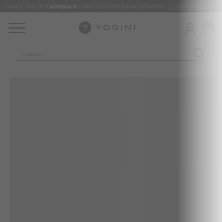
GANHE 10% DE
CASHBACK
PARA SUA PRÓXIMA COMPRA -
CONFIRA REGRAS
buscar...
TERMOS MAIS BUSCADOS
CALÇA
CLEO
BLUSAS
VESTIDOS
BAMBU
BARRA
MACACÃO
TIE DYE