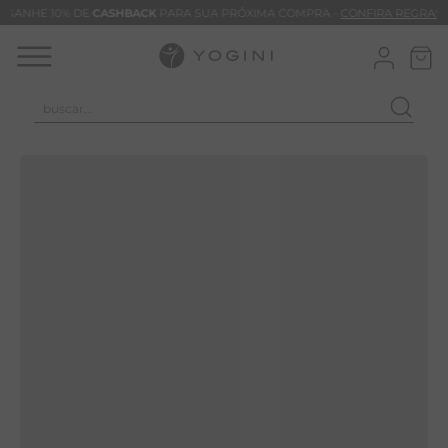
GANHE 10% DE
CASHBACK
PARA SUA PRÓXIMA COMPRA -
CONFIRA REGRAS
buscar...
TERMOS MAIS BUSCADOS
CALÇA
BLUSAS
VESTIDOS
BAMBU
MACACÃO
BARRA
TIE DYE
ALGODÃO