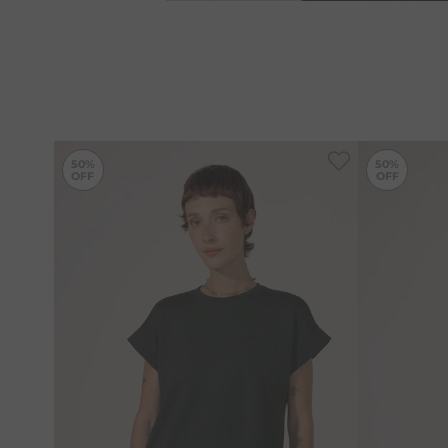
-
50%
50%
50%