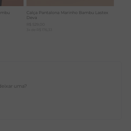
Bambu
Calça Pantalona Marinho Bambu Lastex
Deva
R$
529
,
00
3
x de
R$
176
,
33
 deixar uma?
GG
PP
P
M
G
GG