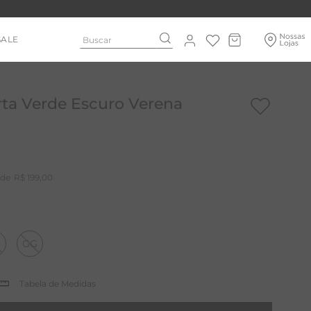
Buscar
SALE
ta Verde Escuro Verena
R$
199
,
00
GG
Tabela de Medidas