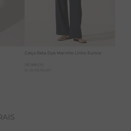
Calça Reta Dye Marinho Linho Eunice
R$
989
,
00
6
x de
R$
164
,
83
RAIS