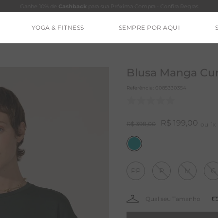
Ganhe 10% de
Cashback
para sua Próxima Compra -
Confira Regras
YOGA & FITNESS
SEMPRE POR AQUI
TERMOS MAIS BUSCADOS
CALÇA
Blusa Manga Cur
BLUSAS
Referência
:
0085330354
ESTIDOS
BAMBU
R$
199
,
00
R$
398
,
00
1
BARRA
MACACÃO
PP
P
M
G
IE DYE
ALGODÃO
RENATA