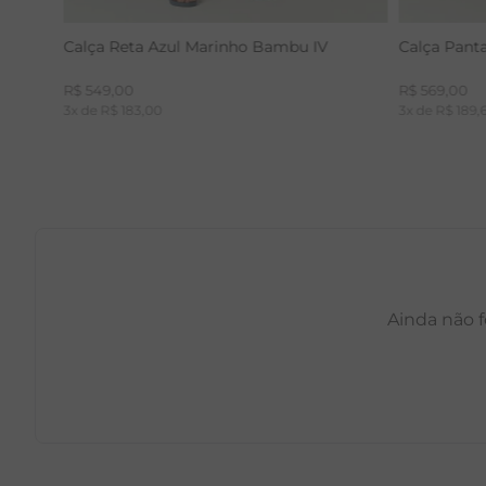
Calça Reta Azul Marinho Bambu IV
Calça Pant
R$
549
,
00
R$
569
,
00
3
x de
R$
183
,
00
3
x de
R$
189
,
Ainda não f
PP
P
M
G
GG
PP