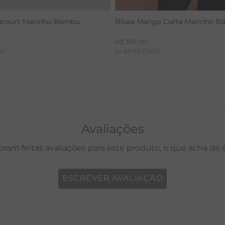
acourt Marinho Bambu
Blusa Manga Curta Marinho 
R$
359
,
00
66
2
x de
R$
179
,
50
Avaliações
oram feitas avaliações para este produto, o que acha de
ESCREVER AVALIAÇÃO
P
M
G
GG
PP
P
M
G