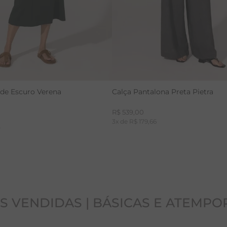
rde Escuro Verena
Calça Pantalona Preta Pietra
R$
539
,
00
3
x de
R$
179
,
66
0
S VENDIDAS | BÁSICAS E ATEMPO