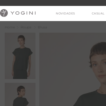
NOVIDADES
CASUAL
Roupa
Blusa
V
T