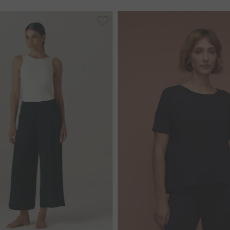
P
P
G
GG
40
44