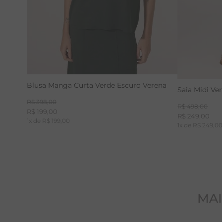
Blusa Manga Curta Verde Escuro Verena
Saia Midi Ve
R$
398
,
00
R$
498
,
00
R$
199
,
00
R$
249
,
00
1
x de
R$
199
,
00
1
x de
R$
249
,
0
MAI