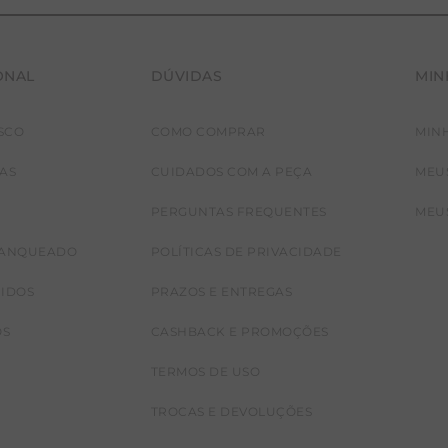
ONAL
DÚVIDAS
MIN
SCO
COMO COMPRAR
MIN
JAS
CUIDADOS COM A PEÇA
MEU
PERGUNTAS FREQUENTES
MEU
RANQUEADO
POLÍTICAS DE PRIVACIDADE
CIDOS
PRAZOS E ENTREGAS
OS
CASHBACK E PROMOÇÕES
TERMOS DE USO
TROCAS E DEVOLUÇÕES