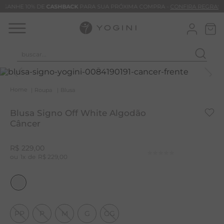
GANHE 10% DE
CASHBACK
PARA SUA PRÓXIMA COMPRA -
CONFIRA REGRAS
buscar...
T
M
Roupa
Blusa
B
Blusa Signo Off White Algodão
C
Câncer
B
R$
229
,
00
V
1
R$
229
,
00
B
B
M
PP
P
M
G
GG
T