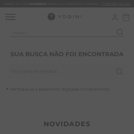
GANHE 10% DE
CASHBACK
PARA SUA PRÓXIMA COMPRA -
CONFIRA REGRAS
buscar...
T
M
SUA BUSCA NÃO FOI ENCONTRADA
B
Faça uma nova busca
C
B
Verifique se a palavra foi digitada corretamente;
V
B
M
B
NOVIDADES
T