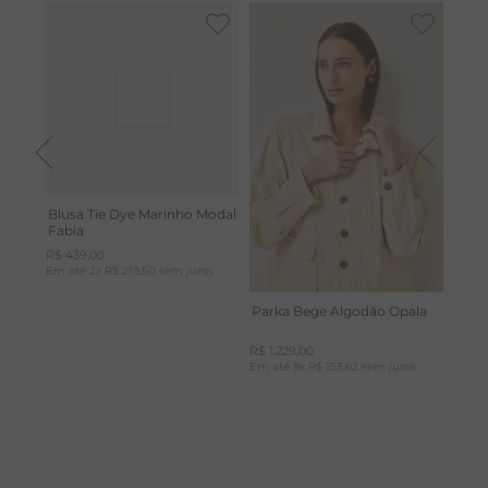
A
R
C
Blusa Tie Dye Marinho Modal
Fabia
R$
439
,
00
Em até
2
x
R$
219
,
50
sem juros
Parka Bege Algodão Opala
R$
1
.
229
,
00
Em até
8
x
R$
153
,
62
sem juros