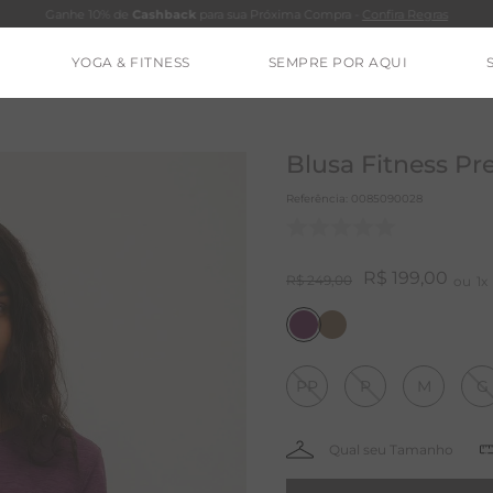
Ganhe 10% de
Cashback
para sua Próxima Compra -
Confira Regras
YOGA & FITNESS
SEMPRE POR AQUI
TERMOS MAIS BUSCADOS
CALÇA
Blusa Fitness Pr
CLEO
Referência
:
0085090028
BLUSAS
ESTIDOS
R$
199
,
00
R$
249
,
00
1
BAMBU
BARRA
PP
P
M
G
MACACÃO
IE DYE
ALGODÃO