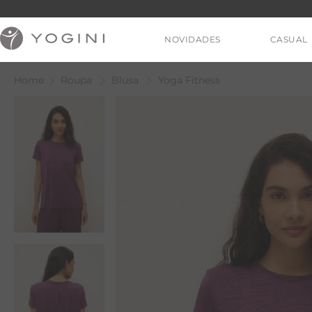
NOVIDADES
CASUAL
Roupa
Blusa
Yoga Fitness
V
T