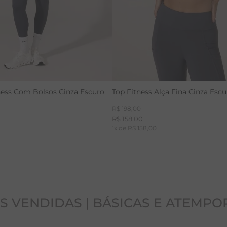
ness Com Bolsos Cinza Escuro
Top Fitness Alça Fina Cinza Esc
R$
198
,
00
R$
158
,
00
0
1
x de
R$
158
,
00
S VENDIDAS | BÁSICAS E ATEMPO