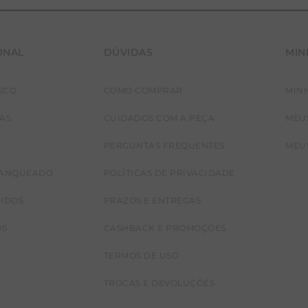
ONAL
DÚVIDAS
MIN
SCO
COMO COMPRAR
MIN
JAS
CUIDADOS COM A PEÇA
MEU
PERGUNTAS FREQUENTES
MEU
RANQUEADO
POLÍTICAS DE PRIVACIDADE
CIDOS
PRAZOS E ENTREGAS
OS
CASHBACK E PROMOÇÕES
TERMOS DE USO
TROCAS E DEVOLUÇÕES