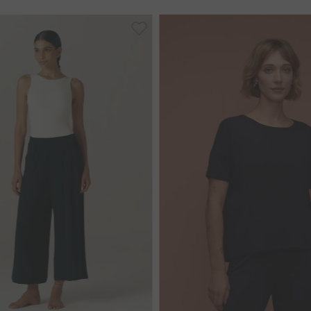
P
G
P
G