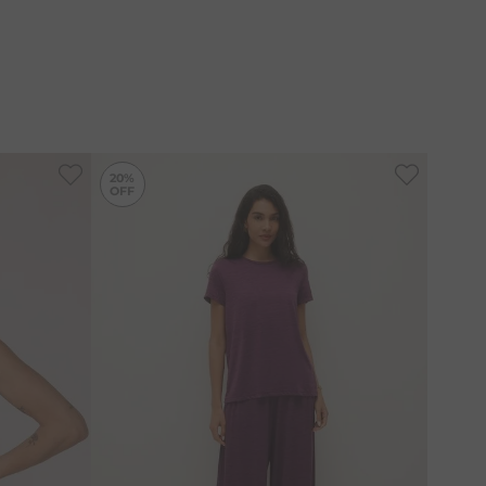
-
20%
-
20%
20%