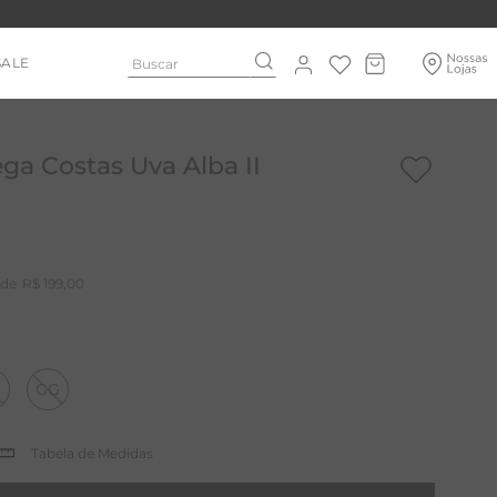
Buscar
SALE
ega Costas Uva Alba II
R$
199
,
00
GG
Tabela de Medidas