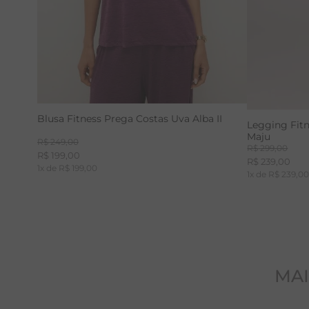
Blusa Fitness Prega Costas Uva Alba II
Legging Fit
Maju
R$
249
,
00
R$
299
,
00
R$
199
,
00
R$
239
,
00
1
x de
R$
199
,
00
1
x de
R$
239
,
0
MAI