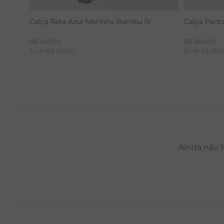
Calça Reta Azul Marinho Bambu IV
Calça Pant
R$
549
,
00
R$
569
,
00
3
x de
R$
183
,
00
3
x de
R$
189
,
Ainda não f
PP
P
M
G
GG
PP