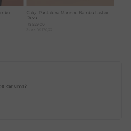
Bambu
Calça Pantalona Marinho Bambu Lastex
Deva
R$
529
,
00
3
x de
R$
176
,
33
 deixar uma?
GG
PP
P
M
G
GG