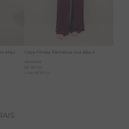
uro Maju
Calça Fitness Pantalona Uva Alba II
R$
459
,
00
R$
367
,
00
2
x de
R$
183
,
50
RAIS