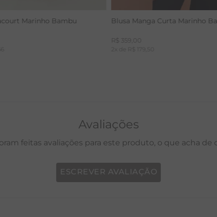
acourt Marinho Bambu
Blusa Manga Curta Marinho 
R$
359
,
00
66
2
x de
R$
179
,
50
Avaliações
oram feitas avaliações para este produto, o que acha de
ESCREVER AVALIAÇÃO
P
M
G
GG
PP
P
M
G