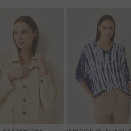
CALÇA BAMBU
 Bege Algodão Opala
Blusa Manga 3/4 Tie Dye Marin