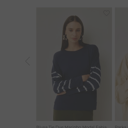
BAMBU
BARRA
MACACÃO
TIE DYE
ALGODÃO
RENATA
CALÇA BAMBU
Blusa Tie Dye Marinho Modal Fabia
Parka