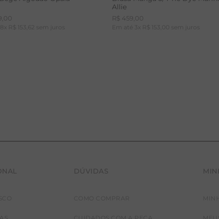
Allie
9
,
00
R$
459
,
00
é
8
x
R$
153
,
62
sem juros
Em até
3
x
R$
153
,
00
sem juros
ONAL
DÚVIDAS
MIN
36
38
40
42
PP
P
M
G
SCO
COMO COMPRAR
MIN
JAS
CUIDADOS COM A PEÇA
MEU