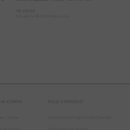
R$
459
,
00
Em até
3
x
R$
153
,
00
sem juros
HA CONTA
FALE CONOSCO
P
M
G
HA CONTA
ATENDIMENTO@YOGINI.COM.BR
DAS 9:00H ÀS 18:00H
S PEDIDOS