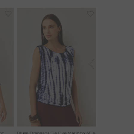
ho
Blusa Drapeada Tie Dye Marinho Allie