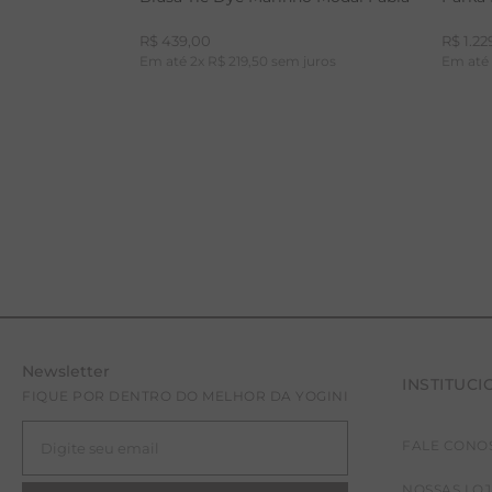
R$
439
,
00
R$
1
.
22
Em até
2
x
R$
219
,
50
sem juros
Em at
Newsletter
INSTITUCI
PP
P
FIQUE POR DENTRO DO MELHOR DA YOGINI
FALE CONO
NOSSAS LO