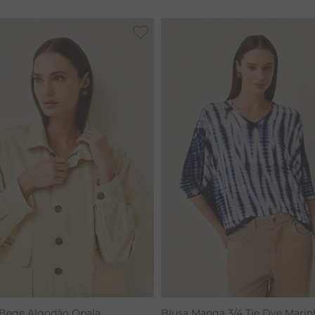
CALÇA BAMBU
 Bege Algodão Opala
Blusa Manga 3/4 Tie Dye Marin