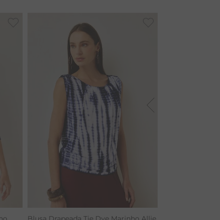
ho
Blusa Drapeada Tie Dye Marinho Allie