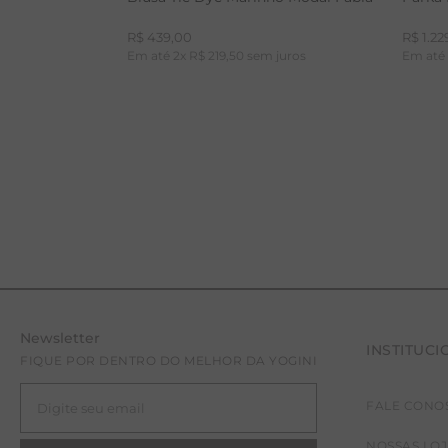
R$
439
,
00
R$
1
.
22
Em até
2
x
R$
219
,
50
sem juros
Em at
Newsletter
INSTITUCI
PP
P
FIQUE POR DENTRO DO MELHOR DA YOGINI
FALE CONO
NOSSAS LO