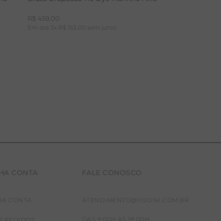
R$
459
,
00
Em até
3
x
R$
153
,
00
sem juros
HA CONTA
FALE CONOSCO
P
M
G
HA CONTA
ATENDIMENTO@YOGINI.COM.BR
DAS 9:00H ÀS 18:00H
S PEDIDOS