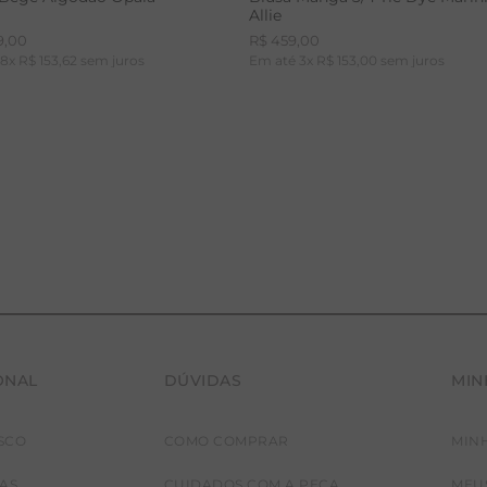
Allie
9
,
00
R$
459
,
00
é
8
x
R$
153
,
62
sem juros
Em até
3
x
R$
153
,
00
sem juros
ONAL
DÚVIDAS
MIN
36
38
40
42
PP
P
M
G
SCO
COMO COMPRAR
MIN
JAS
CUIDADOS COM A PEÇA
MEU