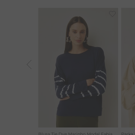
BAMBU
MACACÃO
BARRA
TIE DYE
ALGODÃO
RENATA
CALÇA BAMBU
Blusa Tie Dye Marinho Modal Fabia
Parka