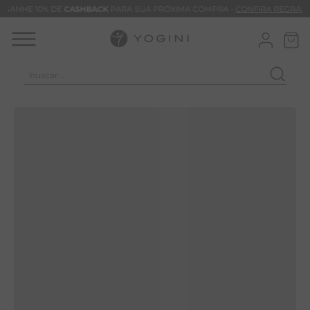
GANHE 10% DE
CASHBACK
PARA SUA PRÓXIMA COMPRA -
CONFIRA REGRAS
buscar...
TERMOS MAIS BUSCADOS
CALÇA
CLEO
BLUSAS
VESTIDOS
BAMBU
BARRA
MACACÃO
TIE DYE