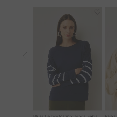
VESTIDOS
BAMBU
BARRA
MACACÃO
TIE DYE
ALGODÃO
RENATA
Blusa Tie Dye Marinho Modal Fabia
Parka