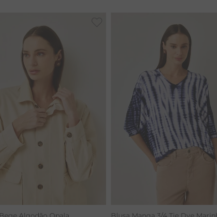
RENATA
 Bege Algodão Opala
Blusa Manga 3/4 Tie Dye Marin