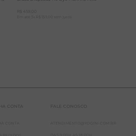
R$
459
,
00
Em até
3
x
R$
153
,
00
sem juros
HA CONTA
FALE CONOSCO
P
M
G
HA CONTA
ATENDIMENTO@YOGINI.COM.BR
DAS 9:00H ÀS 18:00H
S PEDIDOS