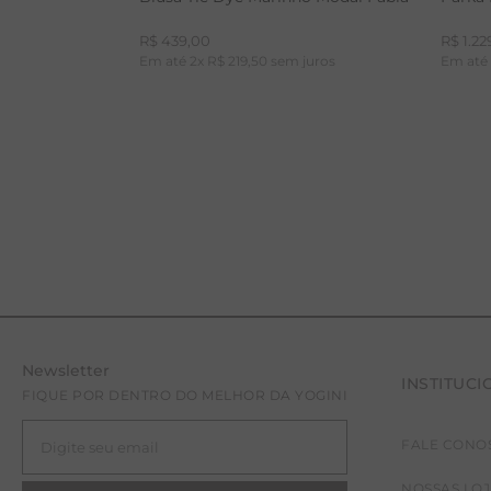
R$
439
,
00
R$
1
.
22
Em até
2
x
R$
219
,
50
sem juros
Em at
Newsletter
INSTITUCI
P
FIQUE POR DENTRO DO MELHOR DA YOGINI
FALE CONO
NOSSAS LO