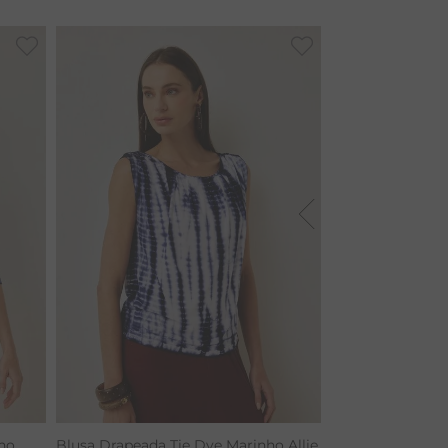
ho
Blusa Drapeada Tie Dye Marinho Allie