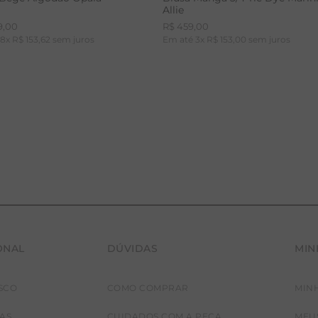
Allie
9
,
00
R$
459
,
00
é
8
x
R$
153
,
62
sem juros
Em até
3
x
R$
153
,
00
sem juros
ONAL
DÚVIDAS
MIN
36
38
40
42
PP
P
M
G
SCO
COMO COMPRAR
MIN
JAS
CUIDADOS COM A PEÇA
MEU