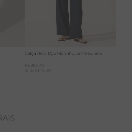
Calça Reta Dye Marinho Linho Eunice
R$
989
,
00
6
x de
R$
164
,
83
RAIS