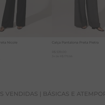
reta Nicole
Calça Pantalona Preta Pietra
R$
539
,
00
3
x de
R$
179
,
66
0
S VENDIDAS | BÁSICAS E ATEMPO