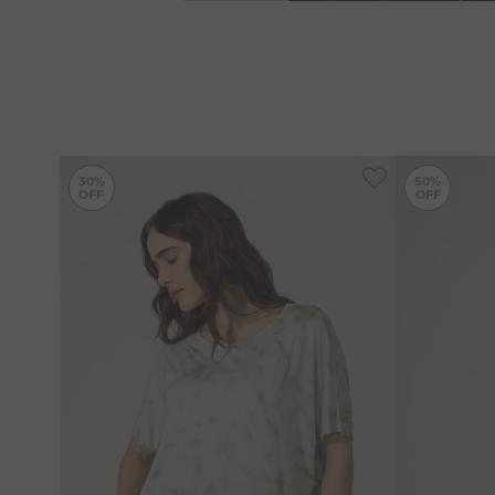
-
30%
30%
50%