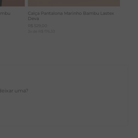
Bambu
Calça Pantalona Marinho Bambu Lastex
Deva
R$
529
,
00
3
x de
R$
176
,
33
 deixar uma?
GG
PP
P
M
G
GG