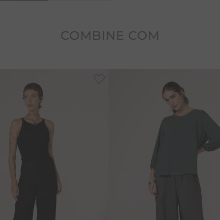
Cuidados: Requer cuidado
tingimento. É recomendado
Nunca deixar de molho.
COMBINE COM
-
50%