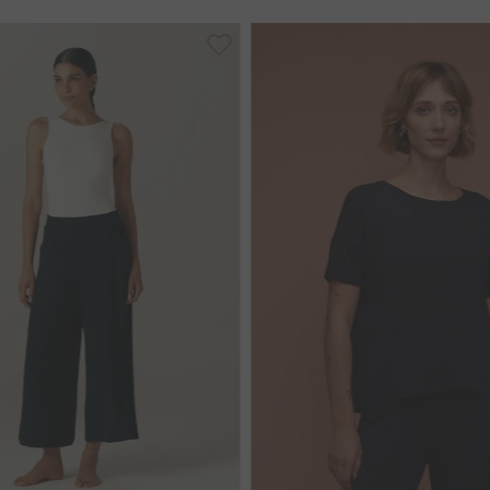
8
40
42
44
46
40
44