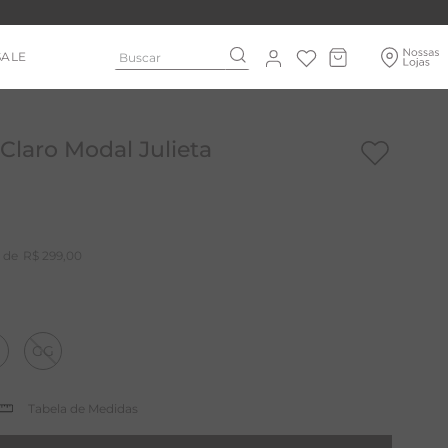
Buscar
SALE
Claro Modal Julieta
R$
299
,
00
GG
Tabela de Medidas