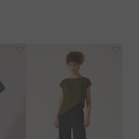
 com lavagem e secagem da peça, devido ao
 lavar separadamente para evitar migração de cor.