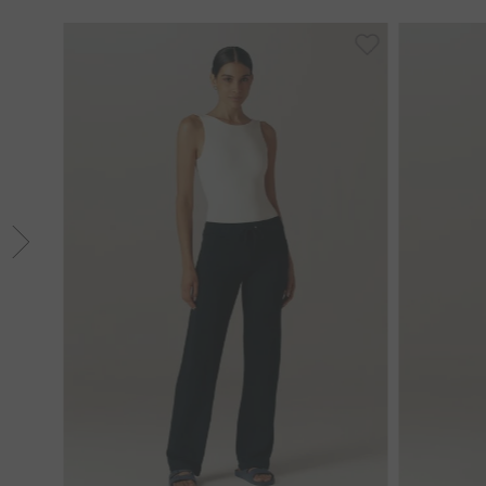
PP
M
G
36
3