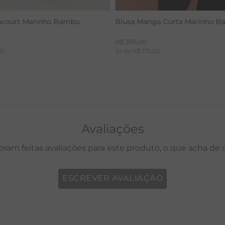
acourt Marinho Bambu
Blusa Manga Curta Marinho 
R$
359
,
00
66
2
x de
R$
179
,
50
Avaliações
oram feitas avaliações para este produto, o que acha de
ESCREVER AVALIAÇÃO
P
M
G
GG
PP
P
M
G