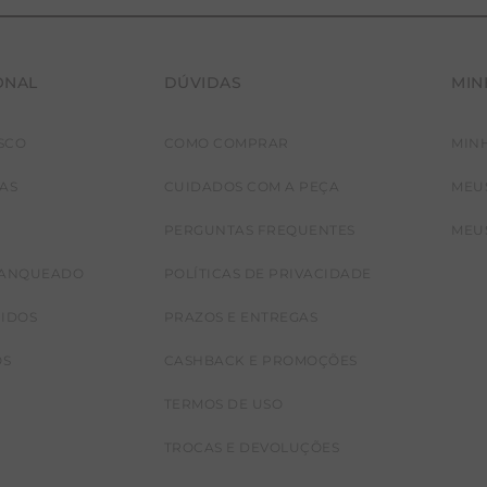
ONAL
DÚVIDAS
MIN
SCO
COMO COMPRAR
MIN
JAS
CUIDADOS COM A PEÇA
MEU
PERGUNTAS FREQUENTES
MEU
RANQUEADO
POLÍTICAS DE PRIVACIDADE
CIDOS
PRAZOS E ENTREGAS
OS
CASHBACK E PROMOÇÕES
TERMOS DE USO
TROCAS E DEVOLUÇÕES