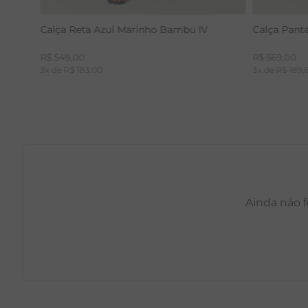
Calça Reta Azul Marinho Bambu IV
Calça Pant
R$
549
,
00
R$
569
,
00
3
x de
R$
183
,
00
3
x de
R$
189
,
Ainda não f
PP
P
M
G
GG
PP