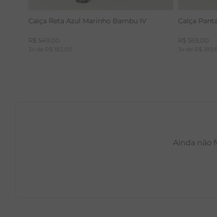
Calça Reta Azul Marinho Bambu IV
Calça Pant
R$
549
,
00
R$
569
,
00
3
x de
R$
183
,
00
3
x de
R$
189
,
Ainda não f
PP
P
M
G
GG
PP