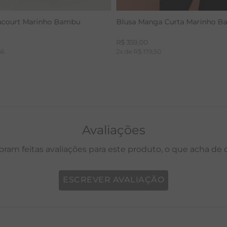
acourt Marinho Bambu
Blusa Manga Curta Marinho 
R$
359
,
00
66
2
x de
R$
179
,
50
Avaliações
oram feitas avaliações para este produto, o que acha de
ESCREVER AVALIAÇÃO
P
M
G
GG
PP
P
M
G