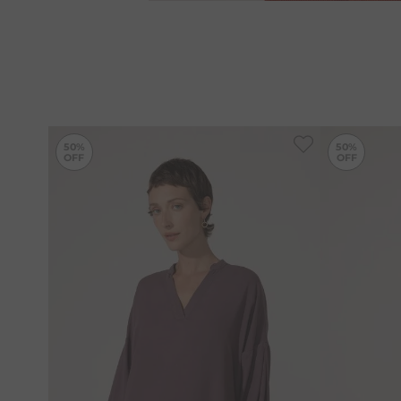
-
50%
50%
50%