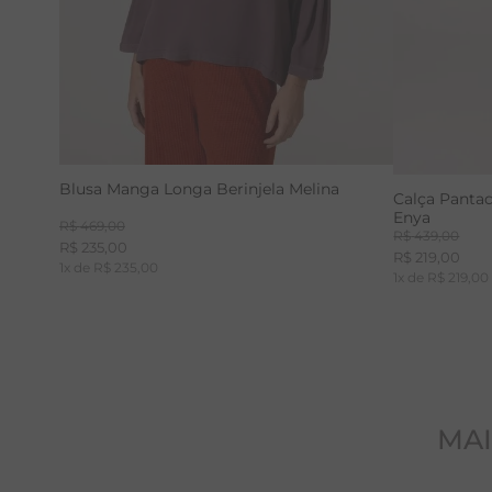
Blusa Manga Longa Berinjela Melina
Calça Pantac
Enya
R$
469
,
00
R$
439
,
00
R$
235
,
00
R$
219
,
00
1
x de
R$
235
,
00
1
x de
R$
219
,
00
MAI