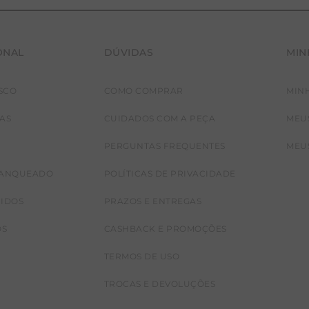
ONAL
DÚVIDAS
MIN
SCO
COMO COMPRAR
MIN
JAS
CUIDADOS COM A PEÇA
MEU
PERGUNTAS FREQUENTES
MEU
RANQUEADO
POLÍTICAS DE PRIVACIDADE
CIDOS
PRAZOS E ENTREGAS
OS
CASHBACK E PROMOÇÕES
TERMOS DE USO
TROCAS E DEVOLUÇÕES