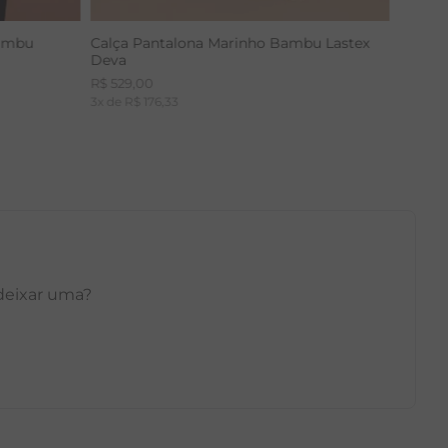
Bambu
Calça Pantalona Marinho Bambu Lastex
Deva
R$
529
,
00
3
x de
R$
176
,
33
 deixar uma?
GG
PP
P
M
G
GG