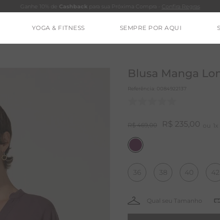
Ganhe 10% de
Cashback
para sua Próxima Compra -
Confira Regras
YOGA & FITNESS
SEMPRE POR AQUI
TERMOS MAIS BUSCADOS
CLEO
Blusa Manga Lon
CALÇA
Referência
:
0084922137
BLUSAS
ESTIDOS
R$
235
,
00
R$
469
,
00
1
BAMBU
BARRA
36
38
40
42
MACACÃO
IE DYE
ALGODÃO