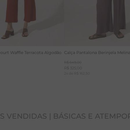
ourt Waffle Terracota Algodão
Calça Pantalona Berinjela Melin
R$
649
,
00
R$
325
,
00
2
x de
R$
162
,
50
S VENDIDAS | BÁSICAS E ATEMPO