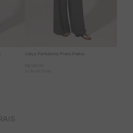
a
Calça Pantalona Preta Pietra
R$
539
,
00
3
x de
R$
179
,
66
RAIS