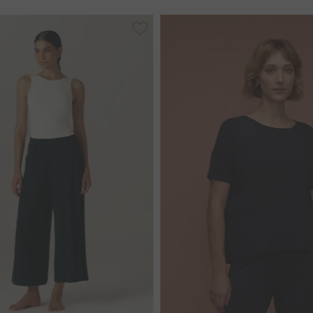
G
GG
42
44