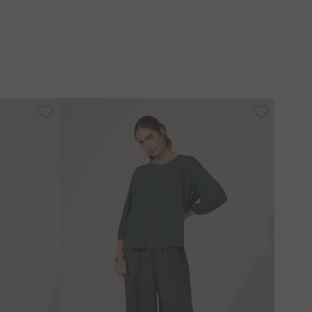
a lavagem. Requer cuidado com lavagem e secagem
ento. É recomendado lavar separadamente para evitar
ixar de molho.
-
50%