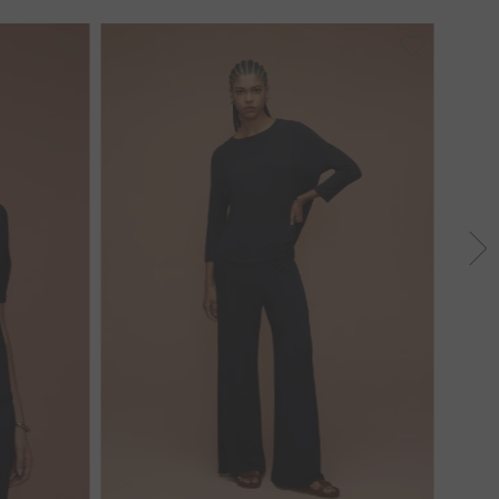
40
44