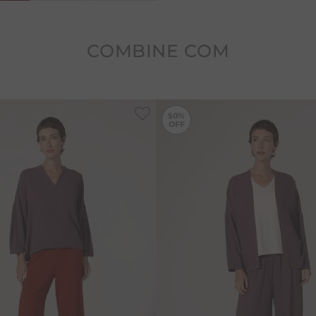
Cuidados: Não esfregar n
da peça, devido ao tingim
migração de cor. Nunca de
COMBINE COM
-
50%
50%