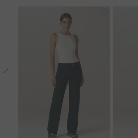
36
38
40
42