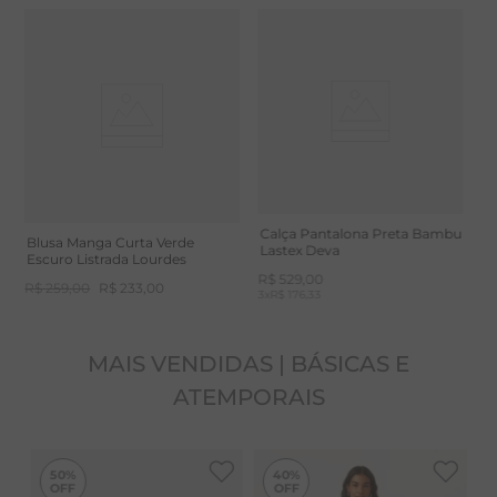
Detalhe de pregas nos ombros
-
10%
Calça Cenoura Flamê Verde
C
Peça com listras no sentido horizontal
Escuro Paty
N
R$
398
,
00
R$
358
,
00
R
3
x
2
x
R$ 179,00
Calça Pantalona Preta Bambu
Blusa Manga Curta Verde
Lastex Deva
Escuro Listrada Lourdes
R$
529
,
00
R$
259
,
00
R$
233
,
00
3
x
R$ 176,33
MAIS VENDIDAS | BÁSICAS E
ATEMPORAIS
-
40%
50%
40%