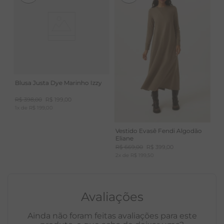
Blusa Justa Dye Marinho Izzy
R$
398
,
00
R$
199
,
00
1
x de
R$
199
,
00
Vestido Evasê Fendi Algodão
Eliane
R$
669
,
00
R$
399
,
00
2
x de
R$
199
,
50
Avaliações
Ainda não foram feitas avaliações para este