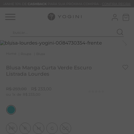
GANHE 10% DE
CASHBACK
PARA SUA PRÓXIMA COMPRA -
CONFIRA REGRAS
buscar...
T
M
Roupa
Blusa
B
Blusa Manga Curta Verde Escuro
C
Listrada Lourdes
B
R$
259
,
00
R$
233
,
00
V
1
R$
233
,
00
B
M
B
PP
P
M
G
GG
T