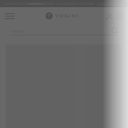
GANHE 10% DE
CASHBACK
PARA SUA PRÓXIMA COMPRA -
CONFIRA REGRAS
buscar...
TERMOS MAIS BUSCADOS
CLEO
CALÇA
BLUSAS
VESTIDOS
BAMBU
BARRA
MACACÃO
TIE DYE